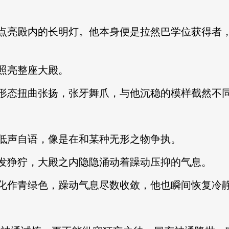
亮殿内的长明灯。他本身便是拉然巴学位获得者，
照亮整座大殿。
态扭曲张扬，张牙舞爪，与他沉稳的模样截然不
声自语，像是在和某种无形之物争执。
狰狞，大殿之内隐隐涌动着躁动压抑的气息。
作青绿色，躁动气息尽数收敛，他也瞬间恢复冷