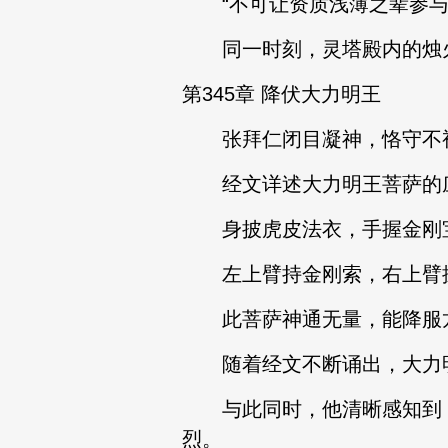
“不可让资质浅薄之辈参与神
同一时刻，灵塔殿内的烛火
第345章 降伏大力明王
张拜仁闭目凝神，恪守不视
经文详述大力明王菩萨的
身披虎皮法衣，手握金刚宝
左上臂持金刚索，右上臂握
此菩萨神通无量，能降服龙
随着经文不断诵出，大力明
与此同时，他清晰感知到，
烈。