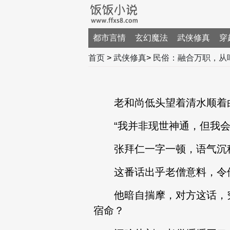
都市言情
玄幻魔法
武侠修真
穿
首页
>
武侠修真
>
民俗：融合万职，从
老和尚低头望着清水顺着白
“我并非现世神通，但我会
张拜仁一字一顿，语气沉
这番话出乎老僧意料，令他
他暗自揣摩，对方这话，究
宿命？