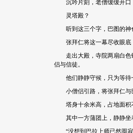
沉吟片刻，老僧缓缓开口：“
灵塔殿？
听到这三个字，巴图的神色
张拜仁将这一幕尽收眼底，
走出大殿，寺院两扇白色铁
侣与信徒。
他们静静守候，只为等待一
小僧侣引路，将张拜仁与巴
塔身十余米高，占地面积不
其中一方蒲团上，静静坐着
“没想到巴拉上师已然圆寂