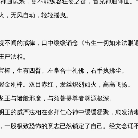
通试炼，更不能纵容狂妄之徒，冒充神通降世。”
，无风自动，轻轻摇曳。
不闻的戒律，口中缓缓诵念《出生一切如来法眼遍
庄严法相。
棒，生有四臂。左掌合十礼佛，右手执拂尘。
金刚棒。双目赤红，发丝炽烈如火，高高飞扬。
王与诸般邪魔，与须菩提尊者渊源极深。
王的威严法相在张拜仁心神中缓缓凝聚，愈发清
一股极致恐怖的意志已然锁定了自己。经文念诵不