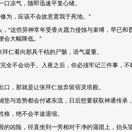
口凉气，随即迅速平复心绪。
修为，应该不会故意置我于死地。”
，“这些异神常年受香火愿力侵蚀与束缚，早已和
便会大幅降低。”
张拜仁看向那具干枯的尸骸，语气凝重。
完全不会动手。入夜之后，你必须牢记三件事，不
口，那就是让张拜仁放弃留宿灵塔殿。
垫与造势都会付诸东流，日后想要获取神通传承，
格，绝不会半途退缩。
的凶险，径直坐到一旁相对干净的蒲团上，抬头望