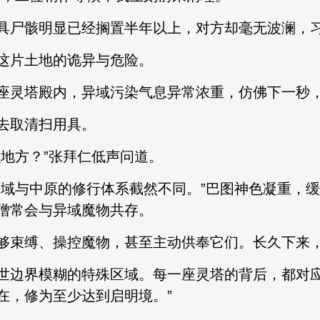
尸骸明显已经搁置半年以上，对方却毫无波澜，
片土地的诡异与危险。
灵塔殿内，异域污染气息异常浓重，仿佛下一秒，
去取清扫用具。
地方？”张拜仁低声问道。
与中原的修行体系截然不同。”巴图神色凝重，缓
僧常会与异域魔物共存。
束缚、操控魔物，甚至主动供奉它们。长久下来，
边界模糊的特殊区域。每一座灵塔的背后，都对应
在，修为至少达到启明境。”