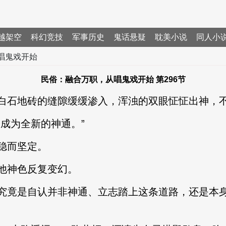
越架空
科幻竞技
军事历史
鬼话悬疑
耽美小说
同人小
唱鬼戏开始
民俗：融合万职，从唱鬼戏开始 第296节
石地砖的缝隙缓缓渗入，浑浊的双眼怔怔出神，不
成为全新的神通。”
稳而坚定。
神色反复变幻。
竟是自认并非神通、立志踏上这条道路，还是本身