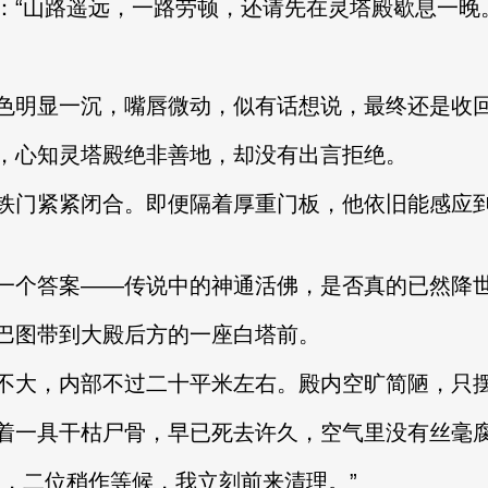
山路遥远，一路劳顿，还请先在灵塔殿歇息一晚。
明显一沉，嘴唇微动，似有话想说，最终还是收回
心知灵塔殿绝非善地，却没有出言拒绝。
门紧紧闭合。即便隔着厚重门板，他依旧能感应到
个答案——传说中的神通活佛，是否真的已然降
图带到大殿后方的一座白塔前。
大，内部不过二十平米左右。殿内空旷简陋，只摆
一具干枯尸骨，早已死去许久，空气里没有丝毫
，二位稍作等候，我立刻前来清理。”