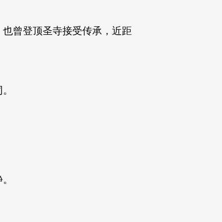
也曾登顶圣寺接受传承，近距
同。
静。