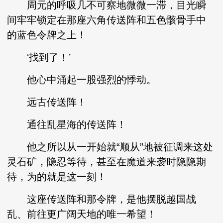
周元的呼吸几不可察地微微一滞，目光瞬
间牢牢锁定在那座六角传送阵和五色骸骨手中
的蓝色令牌之上！
‘找到了！’
他心中涌起一股强烈的悸动。
远古传送阵！
通往乱星海的传送阵！
他之所以从一开始就“顺从”地被征调来这处
灵石矿，隐忍等待，甚至在魔道来袭时隐隐期
待，为的就是这一刻！
这座传送阵和那令牌，是他摆脱越国战
乱、前往更广阔天地的唯一希望！