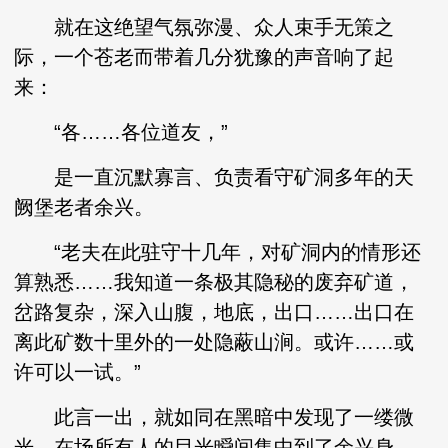
就在这绝望气氛弥漫、众人束手无策之
际，一个苍老而带着几分犹豫的声音响了起
来：
“各……各位道友，”
是一直沉默寡言、负责看守矿洞多年的天
阙堡老者余兴。
“老夫在此驻守十几年，对矿洞内的情形还
算熟悉……我知道一条极其隐秘的废弃矿道，
岔路复杂，深入山腹，地底，出口……出口在
离此矿数十里外的一处隐蔽山涧。或许……或
许可以一试。”
此言一出，就如同在黑暗中发现了一缕微
光，在场所有人的目光瞬间集中到了余兴身