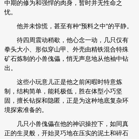
中期的修为和强悍的肉身，暂时并无性命之
忧。
他并未惊慌，甚至有种“预料之中”的平静。
待四周震动稍歇，他心念一动，几只仅有
拳头大小、形似穿山甲、外壳由精铁混合特殊
矿石炼制的小兽傀儡，悄无声息地从他袖中钻
出。
这些小玩意儿正是他之前闲暇时特意炼
制，结构简单，能耗极低，胜在体型小巧坚
固，擅长钻探和隐匿，正是为这种地底复杂环
境探索准备的。
几只小兽傀儡在他的神识操控下，如同真
正的生灵般，开始灵巧地在压实的泥土和碎石