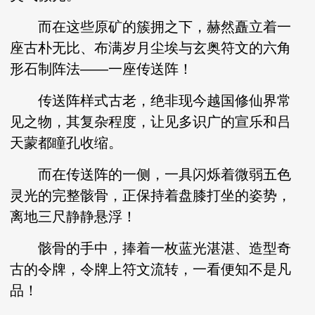
而在这些原矿的簇拥之下，赫然矗立着一
座古朴无比、布满岁月尘埃与玄奥符文的六角
形石制阵法——一座传送阵！
传送阵样式古老，绝非现今越国修仙界常
见之物，其复杂程度，让见多识广的宣乐和吕
天蒙都瞳孔收缩。
而在传送阵的一侧，一具闪烁着微弱五色
灵光的完整骸骨，正保持着盘膝打坐的姿势，
离地三尺静静悬浮！
骸骨的手中，捧着一枚蓝光湛湛、造型奇
古的令牌，令牌上符文流转，一看便知不是凡
品！