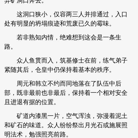
弃矿洞口奔去。
这洞口狭小，仅容两三人并排通过，入口
处有明显的坍塌痕迹和荒废已久的霉味。
若非熟知内情，绝难想到这会是一条生
路。
众人鱼贯而入，筑基修士在前，练气弟子
紧随其后，仓皇中仍保持着基本的秩序。
周元和韩立不约而同地落在了队伍中后
部，既非最前也非最后，保持着一个相对安全
且进退有据的位置。
矿道内漆黑一片，空气浑浊，弥漫着泥土
和矿石的味道。众人纷纷祭出月光石或施展照
明法术，勉强照亮前路。