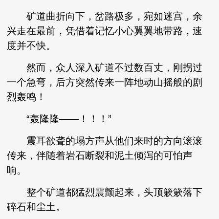
矿道曲折向下，岔路极多，宛如迷宫，余
兴走在最前，凭借着记忆小心翼翼地带路，速
度并不快。
然而，众人深入矿道不过数百丈，刚拐过
一个急弯，后方突然传来一阵地动山摇般的剧
烈轰鸣！
“轰隆隆——！！！”
震耳欲聋的塌方声从他们来时的方向滚滚
传来，伴随着岩石断裂和泥土倾泻的可怕声
响。
整个矿道都猛烈震颤起来，头顶簌簌落下
碎石和尘土。