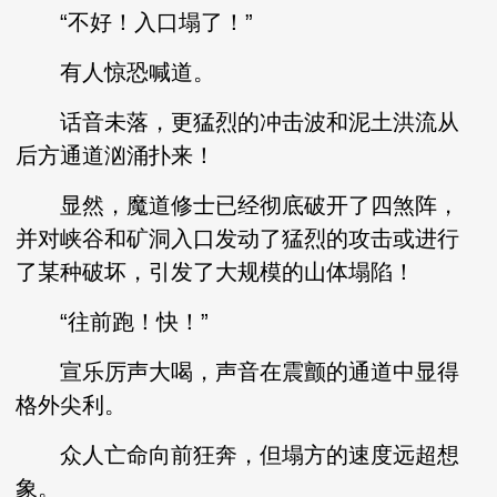
“不好！入口塌了！”
有人惊恐喊道。
话音未落，更猛烈的冲击波和泥土洪流从
后方通道汹涌扑来！
显然，魔道修士已经彻底破开了四煞阵，
并对峡谷和矿洞入口发动了猛烈的攻击或进行
了某种破坏，引发了大规模的山体塌陷！
“往前跑！快！”
宣乐厉声大喝，声音在震颤的通道中显得
格外尖利。
众人亡命向前狂奔，但塌方的速度远超想
象。