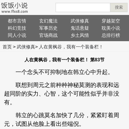
搜索
都市言情
玄幻魔法
武侠修真
穿越架空
科幻竞技
军事历史
鬼话悬疑
耽美小说
同人小说
官场商战
乡土风情
总排行榜
首页
>
武侠修真
>
人在黄枫谷，我有一个装备栏！
人在黄枫谷，我有一个装备栏！ 第83节
一个念头不可抑制地在韩立心中升起。
联想到周元之前种种神秘莫测的表现和远
超同阶的实力、心智，这个可能性似乎并非没
有。
韩立的心跳莫名加快了几分，紧紧盯着周
元，试图从他脸上看出些端倪。