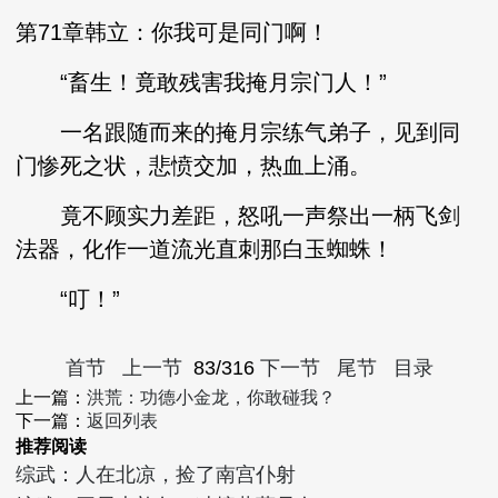
第71章韩立：你我可是同门啊！
“畜生！竟敢残害我掩月宗门人！”
一名跟随而来的掩月宗练气弟子，见到同
门惨死之状，悲愤交加，热血上涌。
竟不顾实力差距，怒吼一声祭出一柄飞剑
法器，化作一道流光直刺那白玉蜘蛛！
“叮！”
首节
上一节
83/316
下一节
尾节
目录
上一篇：
洪荒：功德小金龙，你敢碰我？
下一篇：
返回列表
推荐阅读
综武：人在北凉，捡了南宫仆射