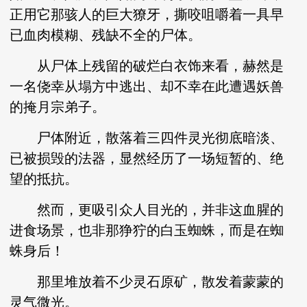
正用它那骇人的巨大獠牙，撕咬咀嚼着一具早
已血肉模糊、残缺不全的尸体。
从尸体上残留的破烂白衣饰来看，赫然是
一名侥幸从塌方中逃出、却不幸在此遭遇妖兽
的掩月宗弟子。
尸体附近，散落着三四件灵光彻底暗淡、
已被损毁的法器，显然经历了一场短暂的、绝
望的抵抗。
然而，更吸引众人目光的，并非这血腥的
进食场景，也非那狰狞的白玉蜘蛛，而是在蜘
蛛身后！
那里堆放着不少灵石原矿，散发着蒙蒙的
灵气微光。