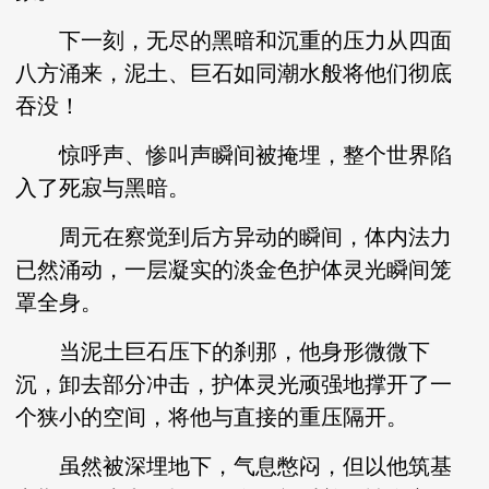
下一刻，无尽的黑暗和沉重的压力从四面
八方涌来，泥土、巨石如同潮水般将他们彻底
吞没！
惊呼声、惨叫声瞬间被掩埋，整个世界陷
入了死寂与黑暗。
周元在察觉到后方异动的瞬间，体内法力
已然涌动，一层凝实的淡金色护体灵光瞬间笼
罩全身。
当泥土巨石压下的刹那，他身形微微下
沉，卸去部分冲击，护体灵光顽强地撑开了一
个狭小的空间，将他与直接的重压隔开。
虽然被深埋地下，气息憋闷，但以他筑基