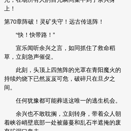
上！
第70章阵破！灵矿失守！远古传送阵！
“快！快带路！”
宣乐闻听余兴之言，如同抓住了救命稻
草，立刻急声催促。
此刻，头顶上四煞阵的光罩在青阳魔火的
持续灼烧下已然岌岌可危，破碎只在旦夕之
间。
任何犹豫都可能葬送这唯一的逃生机会。
余兴也不敢耽搁，立刻转身，带着众人朝
着峡谷峭壁底部一处被藤蔓和乱石半遮掩的废