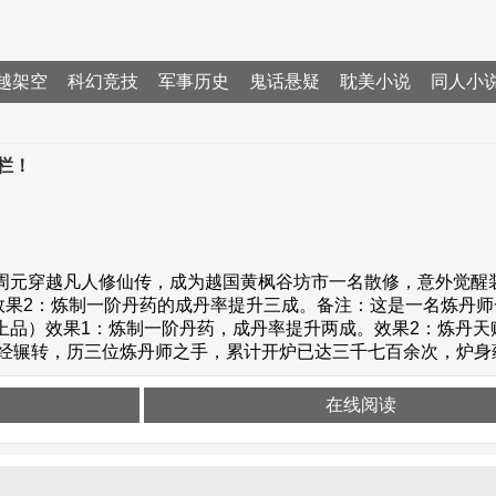
越架空
科幻竞技
军事历史
鬼话悬疑
耽美小说
同人小
栏！
元穿越凡人修仙传，成为越国黄枫谷坊市一名散修，意外觉醒装备栏面
效果2：炼制一阶丹药的成丹率提升三成。备注：这是一名炼丹
阶上品）效果1：炼制一阶丹药，成丹率提升两成。效果2：炼丹天
经辗转，历三位炼丹师之手，累计开炉已达三千七百余次，炉身蕴含
在线阅读