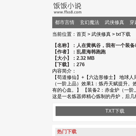
都市言情
玄幻魔法
武侠修真
穿
当前位置：
首页 > 武侠修真 > txt下载
【名称】：
人在黄枫谷，我有一个装备
【作者】：乱星海韩跑跑
【大小】：2.32 MB
【下载】：276
内容简介：
【苟道修仙】+【六边形修士】 地球人周
（一阶上品）效果1：炼丹天赋提升。
有的心血。】 【装备2：赤金炉（一
这是一名炼器师精心炼制的丹炉，后几
TXT下载
热门下载