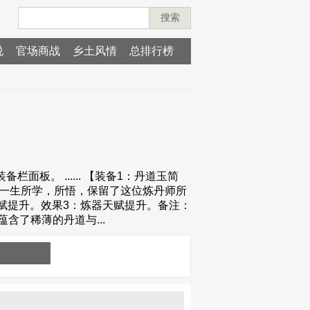
搜索
说
官场商战
乡土风情
总排行榜
板。 ...... 【装备1：丹道玉简
师一生所学，所悟，保留了这位炼丹师所
赋提升。效果3：炼器天赋提升。备注：
了稀薄的丹道与...