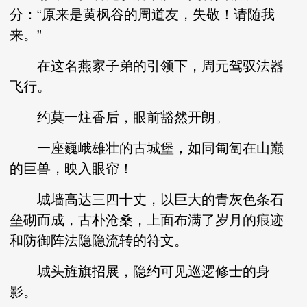
分：“原来是黄枫谷的周道友，失敬！请随我
来。”
在这名燕家子弟的引领下，周元驾驭法器
飞行。
约莫一炷香后，眼前豁然开朗。
一座巍峨雄壮的古城堡，如同匍匐在山巅
的巨兽，映入眼帘！
城墙高达三四十丈，以巨大的青灰色条石
垒砌而成，古朴沧桑，上面布满了岁月的痕迹
和防御阵法隐隐流转的符文。
城头旌旗招展，隐约可见巡逻修士的身
影。