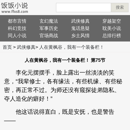
搜索
都市言情
玄幻魔法
武侠修真
穿越架空
科幻竞技
军事历史
鬼话悬疑
耽美小说
同人小说
官场商战
乡土风情
总排行榜
首页
>
武侠修真
>
人在黄枫谷，我有一个装备栏！
人在黄枫谷，我有一个装备栏！ 第75节
李化元摆摆手，脸上露出一丝淡淡的笑
意，“我辈修士，各有缘法，有些机缘、有些秘
密，再正常不过。为师还没有窥探徒弟隐私、
夺人造化的癖好！”
他这话说得直白，既是安抚，也是警告
——