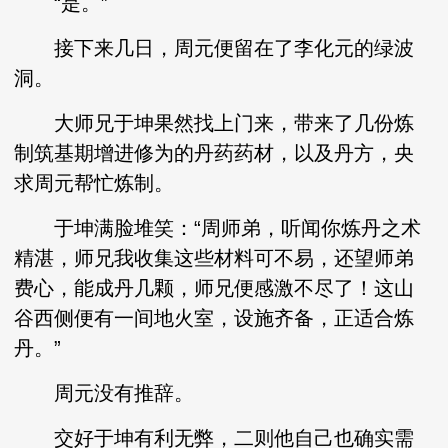
“是。”
接下来几日，周元便留在了李化元的绿波
洞。
大师兄于坤果然找上门来，带来了几份炼
制筑基期增进修为的丹药药材，以及丹方，央
求周元帮忙炼制。
于坤满脸堆笑：“周师弟，听闻你炼丹之术
精湛，师兄我收集这些材料可不易，还望师弟
费心，能成丹几颗，师兄便感激不尽了！这山
谷西侧便有一间地火室，设施齐备，正适合炼
丹。”
周元没有推辞。
交好于坤有利无弊，二则他自己也确实需