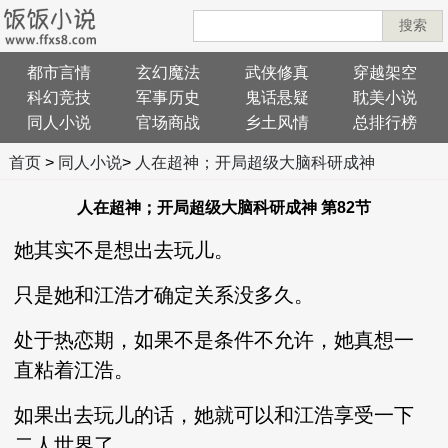
搜索
都市言情
玄幻魔法
武侠修真
穿越架空
科幻竞技
军事历史
鬼话悬疑
耽美小说
同人小说
官场商战
乡土风情
总排行榜
首页
>
同人小说
>
人在超神；开局超级大脑科研成神
人在超神；开局超级大脑科研成神 第82节
她其实不是想出去玩儿。
只是她和江浩才确定关系没多久。
处于热恋期，如果不是条件不允许，她真想一
直粘着江浩。
如果出去玩儿的话，她就可以和江浩享受一下
二人世界了。