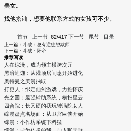
美女。
找他搭讪，想要他联系方式的女孩可不少。
首节
上一节
82/417
下一节
尾节
目录
上一篇：
斗破：总有逆徒想欺师
下一篇：
斗破：阳帝
推荐阅读
人在综漫，成为领主横跨次元
黑暗迪迦：从灌顶居间惠开始进化
奥特曼之美漫抽取
打更人：绑定仙剑游戏，力推怀庆
光之国：最强辅助系统，横扫星云
四合院：长又硬的我玩转满院女人
综漫盘点名场面：从卫宫巨侠开始
综漫：小作坊系统下料猛
综漫：成为传超的我，加入聊天群