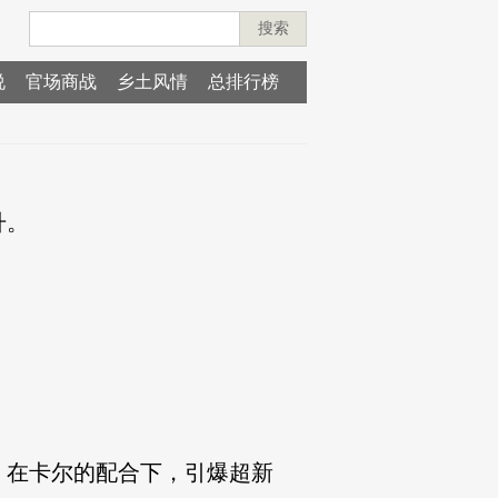
搜索
说
官场商战
乡土风情
总排行榜
升。
，在卡尔的配合下，引爆超新