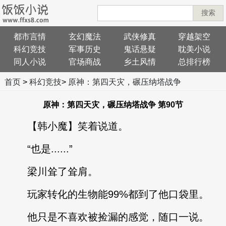
搜索
都市言情
玄幻魔法
武侠修真
穿越架空
科幻竞技
军事历史
鬼话悬疑
耽美小说
同人小说
官场商战
乡土风情
总排行榜
首页
>
科幻竞技
>
原神：第四天灾，碾压纳塔战争
原神：第四天灾，碾压纳塔战争 第90节
【韩小魔】笑着说道。
“也是......”
梁川耸了耸肩。
玩家转化的生物能99%都到了他口袋里。
他只是不喜欢被捡漏的感觉，随口一说。