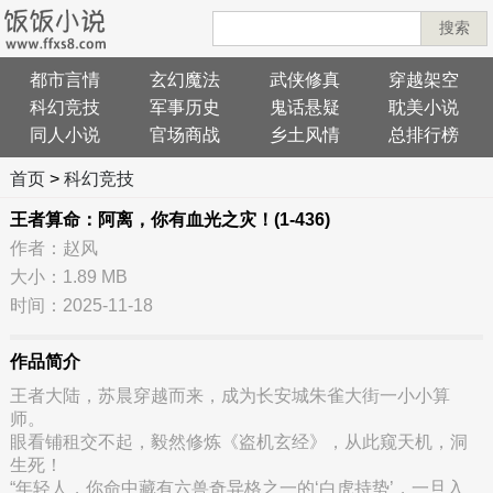
搜索
都市言情
玄幻魔法
武侠修真
穿越架空
科幻竞技
军事历史
鬼话悬疑
耽美小说
同人小说
官场商战
乡土风情
总排行榜
首页
>
科幻竞技
王者算命：阿离，你有血光之灾！(1-436)
作者：赵风
大小：1.89 MB
时间：2025-11-18
作品简介
王者大陆，苏晨穿越而来，成为长安城朱雀大街一小小算
师。
眼看铺租交不起，毅然修炼《盗机玄经》，从此窥天机，洞
生死！
“年轻人，你命中藏有六兽奇异格之一的‘白虎持势’，一旦入