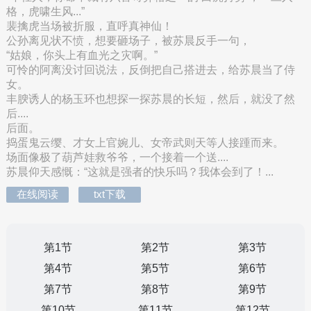
格，虎啸生风...”
裴擒虎当场被折服，直呼真神仙！
公孙离见状不愤，想要砸场子，被苏晨反手一句，
“姑娘，你头上有血光之灾啊。”
可怜的阿离没讨回说法，反倒把自己搭进去，给苏晨当了侍
女。
丰腴诱人的杨玉环也想探一探苏晨的长短，然后，就没了然
后....
后面。
捣蛋鬼云缨、才女上官婉儿、女帝武则天等人接踵而来。
场面像极了葫芦娃救爷爷，一个接着一个送....
苏晨仰天感慨：“这就是强者的快乐吗？我体会到了！...
在线阅读
txt下载
第1节
第2节
第3节
第4节
第5节
第6节
第7节
第8节
第9节
第10节
第11节
第12节