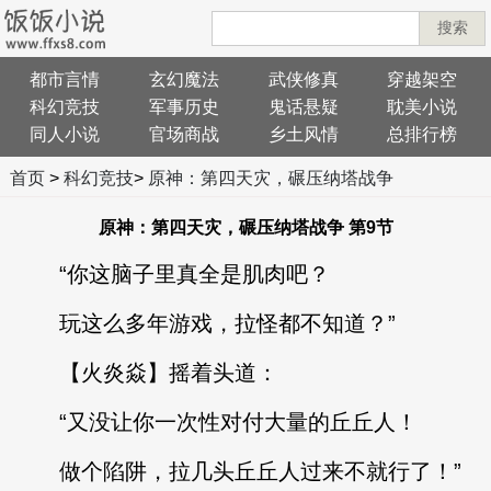
搜索
都市言情
玄幻魔法
武侠修真
穿越架空
科幻竞技
军事历史
鬼话悬疑
耽美小说
同人小说
官场商战
乡土风情
总排行榜
首页
>
科幻竞技
>
原神：第四天灾，碾压纳塔战争
原神：第四天灾，碾压纳塔战争 第9节
“你这脑子里真全是肌肉吧？
玩这么多年游戏，拉怪都不知道？”
【火炎焱】摇着头道：
“又没让你一次性对付大量的丘丘人！
做个陷阱，拉几头丘丘人过来不就行了！”