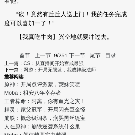
着他。
“诶！竟然有丘丘人送上门！我的任务完成
度可以喜加一了！”
【我真吃牛肉】兴奋地就要冲过去。
首节
上一节
9/251
下一节
尾节
目录
上一篇：
CS：从直播间开始宫成最强
下一篇：
网游：开局无限蓝，我成神级法师
推荐阅读
原神：开局点评派蒙，荧妹笑喷
Moba：祖安八年幸存者
王者算命：阿离，你有血光之灾！
精灵：家父冠军，开局闪光巨金怪
崩铁：概念级词条，润哭黑丝缇宝
人在原神：崩铁逆袭系统什么鬼