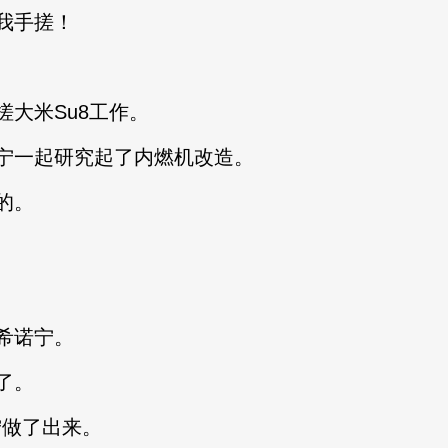
我手搓！
大米Su8工作。
一起研究起了内燃机改造。
的。
希诺宁。
了。
做了出来。