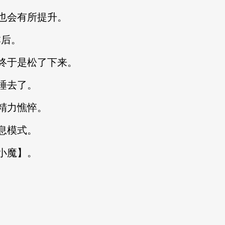
也会有所提升。
本后。
于是松了下来。
睡去了。
精力憔悴。
息模式。
小魔】。