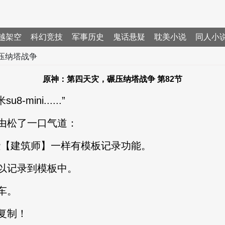
越架空
科幻竞技
军事历史
鬼话悬疑
耽美小说
同人小
压纳塔战争
原神：第四天灾，碾压纳塔战争 第82节
ini......”
松了一口气道：
【建筑师】一样有模板记录功能。
记录到模板中。
车。
复制！