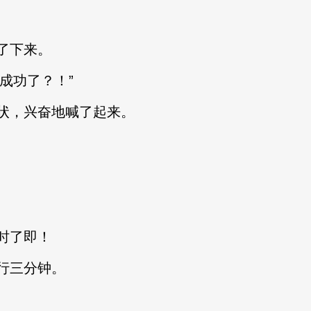
了下来。
成功了？！”
，兴奋地喊了起来。
时了即！
行三分钟。