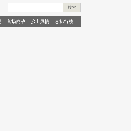
搜索
说
官场商战
乡土风情
总排行榜