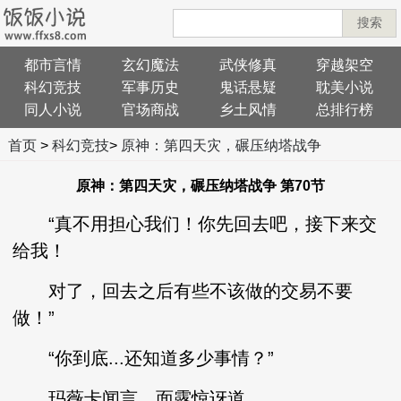
搜索
都市言情
玄幻魔法
武侠修真
穿越架空
科幻竞技
军事历史
鬼话悬疑
耽美小说
同人小说
官场商战
乡土风情
总排行榜
首页
>
科幻竞技
>
原神：第四天灾，碾压纳塔战争
原神：第四天灾，碾压纳塔战争 第70节
“真不用担心我们！你先回去吧，接下来交
给我！
对了，回去之后有些不该做的交易不要
做！”
“你到底...还知道多少事情？”
玛薇卡闻言，面露惊讶道。