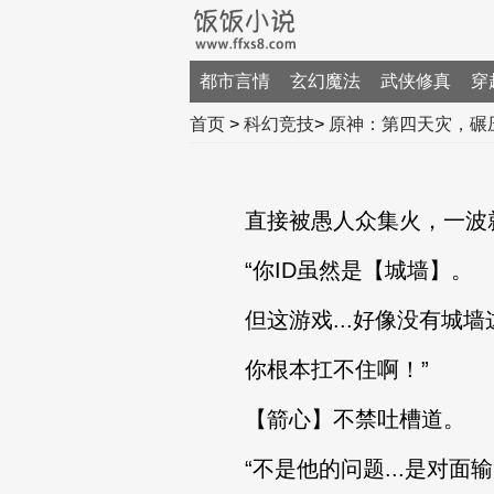
都市言情
玄幻魔法
武侠修真
穿
首页
>
科幻竞技
>
原神：第四天灾，碾
直接被愚人众集火，一波
“你ID虽然是【城墙】。
但这游戏...好像没有城墙
你根本扛不住啊！”
【箭心】不禁吐槽道。
“不是他的问题...是对面输