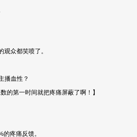
。
”
观众都笑喷了。
主播血性？
数的第一时间就把疼痛屏蔽了啊！】
%的疼痛反馈。