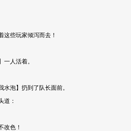
这些玩家倾泻而去！
】一人活着。
水泡】扔到了队长面前。
头道：
不改色！