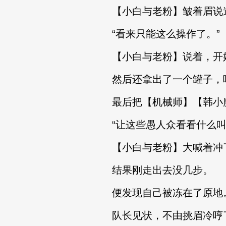
【小白与老粉】皱着眉说
“看来只能这么操作了。”
【小白与老粉】说着，开始
然后还拿出了一个罐子，哐
最后把【机械师】【韩小魔
“让这些愚人众看看什么叫
【小白与老粉】大喊着冲
结果刚走出去没几步。
便发现自己被冻在了原地
队长见状，不由挑眉冷哼