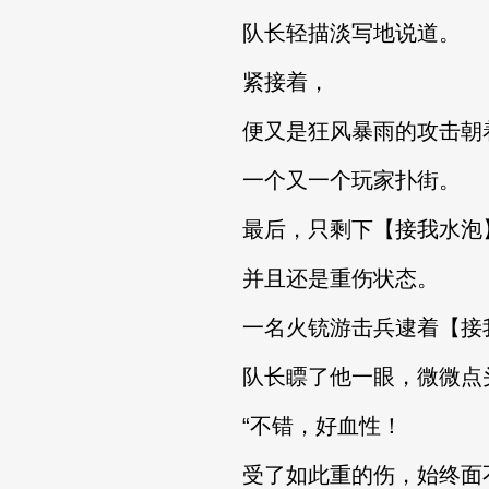
队长轻描淡写地说道。
紧接着，
便又是狂风暴雨的攻击朝着
一个又一个玩家扑街。
最后，只剩下【接我水泡
并且还是重伤状态。
一名火铳游击兵逮着【接我
队长瞟了他一眼，微微点
“不错，好血性！
受了如此重的伤，始终面