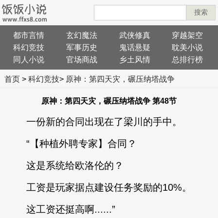
搜索
都市言情
玄幻魔法
武侠修真
穿越架空
科幻竞技
军事历史
鬼话悬疑
耽美小说
同人小说
官场商战
乡土风情
总排行榜
首页
>
科幻竞技
>
原神：第四天灾，碾压纳塔战争
原神：第四天灾，碾压纳塔战争 第48节
一份新的合同出现在了梁川的手中。
“【种植外聘专家】合同？
这是系统给欧洛伦的？
工资是玩家据点建设任务奖励的10%。
这工资还挺高啊......”