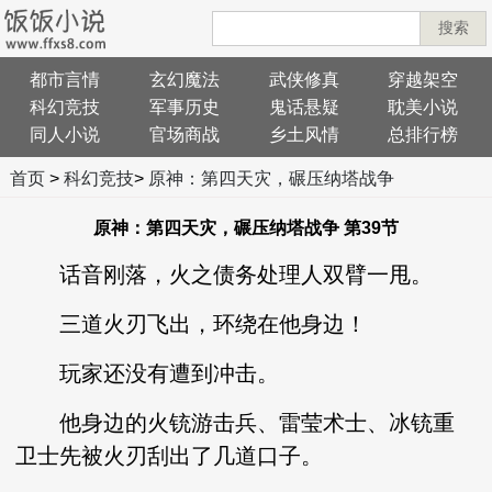
搜索
都市言情
玄幻魔法
武侠修真
穿越架空
科幻竞技
军事历史
鬼话悬疑
耽美小说
同人小说
官场商战
乡土风情
总排行榜
首页
>
科幻竞技
>
原神：第四天灾，碾压纳塔战争
原神：第四天灾，碾压纳塔战争 第39节
话音刚落，火之债务处理人双臂一甩。
三道火刃飞出，环绕在他身边！
玩家还没有遭到冲击。
他身边的火铳游击兵、雷莹术士、冰铳重
卫士先被火刃刮出了几道口子。