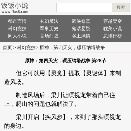
搜索
都市言情
玄幻魔法
武侠修真
穿越架空
科幻竞技
军事历史
鬼话悬疑
耽美小说
同人小说
官场商战
乡土风情
总排行榜
首页
>
科幻竞技
>
原神：第四天灾，碾压纳塔战争
原神：第四天灾，碾压纳塔战争 第28节
但它可以用【灵觉】提取【灵谜体】来制
造风场。
制造风场后，梁川让瞑视龙带着自己往
上，爬山的问题也就解决了。
梁川开启【疾风步】，来到了那头瞑视龙
的身边。