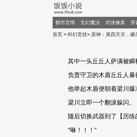
都市言情
玄幻魔法
武侠修真
穿
首页
>
科幻竞技
>
原神：第四天灾，碾
其中一头丘丘人萨满被瞬
负责守卫的木盾丘丘人暴
他举起木盾便朝着梁川爆
梁川立即一个翻滚躲闪。
随后切换武器到了【历练
“咻！！！”