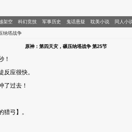
越架空
科幻竞技
军事历史
鬼话悬疑
耽美小说
同人小
压纳塔战争
原神：第四天灾，碾压纳塔战争 第25节
秒！
徒反应很快。
冲了过去！
的猎弓】。