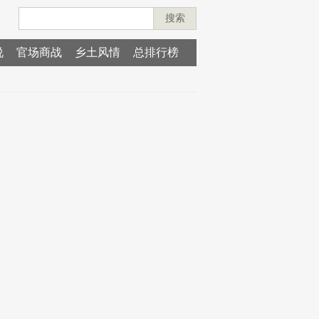
搜索
说
官场商战
乡土风情
总排行榜