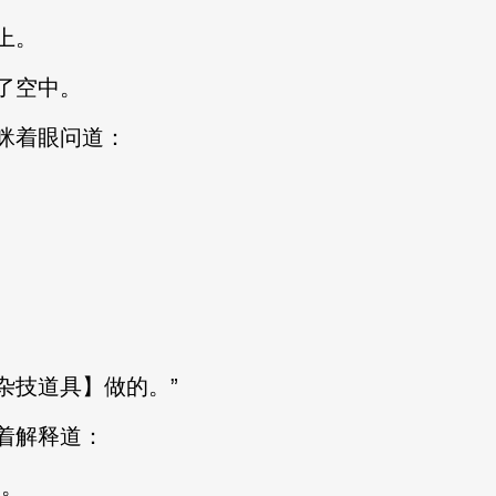
上。
了空中。
眯着眼问道：
”
。
技道具】做的。”
着解释道：
。