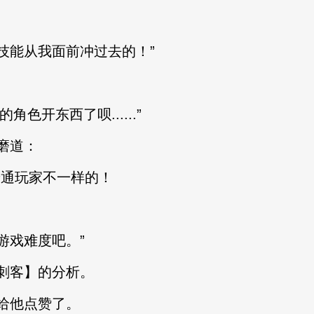
能从我面前冲过去的！”
色开东西了呗......”
磨道：
通玩家不一样的！
戏难度吧。”
刺客】的分析。
给他点赞了。