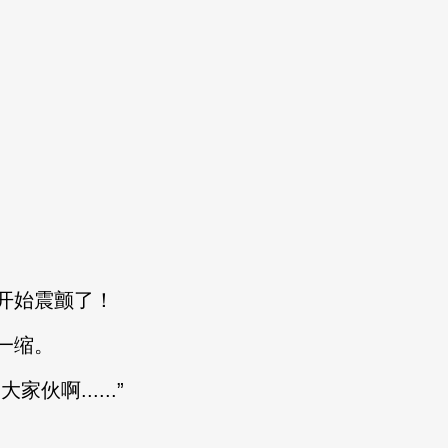
开始震颤了！
一缩。
啊......”