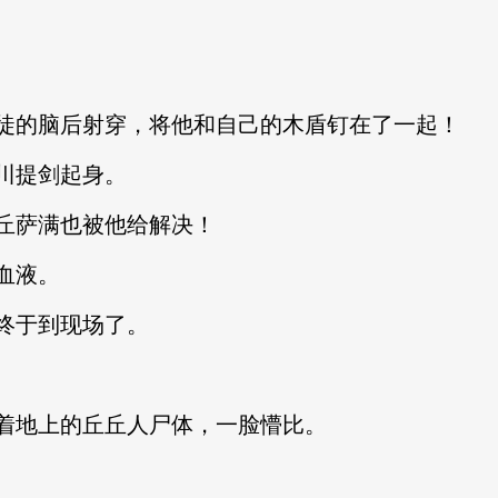
的脑后射穿，将他和自己的木盾钉在了一起！
川提剑起身。
萨满也被他给解决！
血液。
终于到现场了。
地上的丘丘人尸体，一脸懵比。