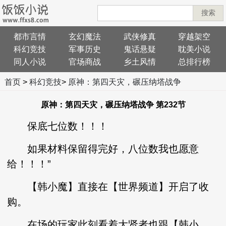
搜索
都市言情
玄幻魔法
武侠修真
穿越架空
科幻竞技
军事历史
鬼话悬疑
耽美小说
同人小说
官场商战
乡土风情
总排行榜
首页
>
科幻竞技
>
原神：第四天灾，碾压纳塔战争
原神：第四天灾，碾压纳塔战争 第232节
保底七位数！！！
如果材料保留得完好，八位数我也愿意
给！！！”
【韩小魔】直接在【世界频道】开启了收
购。
在场的玩家此刻看着大贤者也跟【韩小