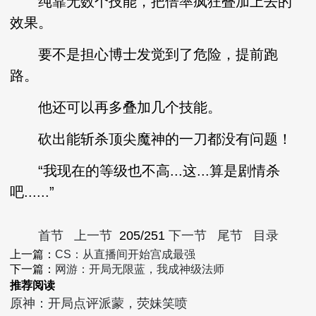
纯靠无数个技能，把倍率疯狂叠加上去的
效果。
要不是担心博士发觉到了危险，提前跑
路。
他还可以再多叠加几个技能。
砍出能斩杀顶尖魔神的一刀都没有问题！
“我现在的等级也不高...这...算是剧情杀
吧......”
首节
上一节
205/251
下一节
尾节
目录
上一篇：
CS：从直播间开始宫成最强
下一篇：
网游：开局无限蓝，我成神级法师
推荐阅读
原神：开局点评派蒙，荧妹笑喷