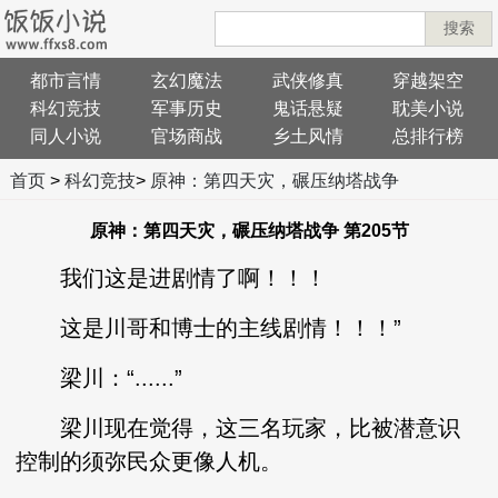
搜索
都市言情
玄幻魔法
武侠修真
穿越架空
科幻竞技
军事历史
鬼话悬疑
耽美小说
同人小说
官场商战
乡土风情
总排行榜
首页
>
科幻竞技
>
原神：第四天灾，碾压纳塔战争
原神：第四天灾，碾压纳塔战争 第205节
我们这是进剧情了啊！！！
这是川哥和博士的主线剧情！！！”
梁川：“......”
梁川现在觉得，这三名玩家，比被潜意识
控制的须弥民众更像人机。