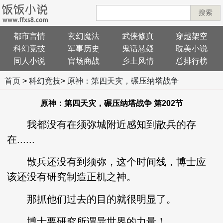
搜索
都市言情
玄幻魔法
武侠修真
穿越架空
科幻竞技
军事历史
鬼话悬疑
耽美小说
同人小说
官场商战
乡土风情
总排行榜
首页
>
科幻竞技
>
原神：第四天灾，碾压纳塔战争
原神：第四天灾，碾压纳塔战争 第202节
我都没有在须弥城附近感知到散兵的存
在......
散兵还没有到须弥，这个时间线，博士应
该还没有研究制造正机之神。
那抓他们过去的目的就很明显了。
博士要研究所谓异世界的力量！