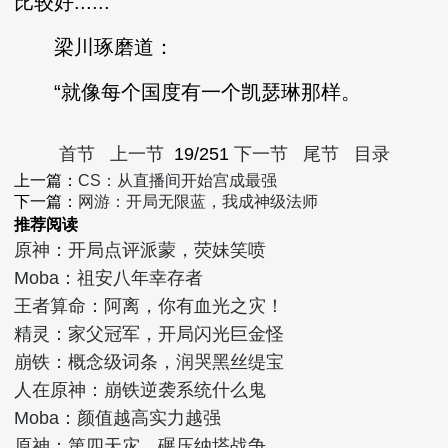
比较好......”
梁川琢磨道：
“就像每个国度有一个凯瑟琳那样。
首节
上一节
19/251
下一节
尾节
目录
上一篇：
CS：从直播间开始宫成最强
下一篇：
网游：开局无限蓝，我成神级法师
推荐阅读
原神：开局点评派蒙，荧妹笑喷
Moba：祖安八年幸存者
王者算命：阿离，你有血光之灾！
精灵：家父冠军，开局闪光巨金怪
崩铁：概念级词条，润哭黑丝缇宝
人在原神：崩铁逆袭系统什么鬼
Moba：颜值越高实力越强
原神：第四天灾，碾压纳塔战争