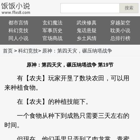
搜索
都市言情
玄幻魔法
武侠修真
穿越架空
科幻竞技
军事历史
鬼话悬疑
耽美小说
同人小说
官场商战
乡土风情
总排行榜
首页
>
科幻竞技
>
原神：第四天灾，碾压纳塔战争
原神：第四天灾，碾压纳塔战争 第19节
有【农夫】玩家开垦了数块农田，可以用
来种植食物。
在【农夫】的种植技能下。
一个食物从种下到成熟只需要三天左右的
时间。
但现在，他们手里只弄到了肉龙掌、青蜜