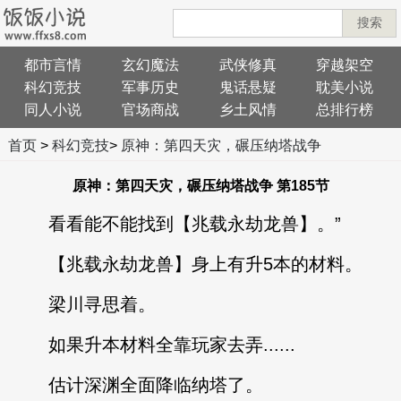
搜索
都市言情
玄幻魔法
武侠修真
穿越架空
科幻竞技
军事历史
鬼话悬疑
耽美小说
同人小说
官场商战
乡土风情
总排行榜
首页
>
科幻竞技
>
原神：第四天灾，碾压纳塔战争
原神：第四天灾，碾压纳塔战争 第185节
看看能不能找到【兆载永劫龙兽】。”
【兆载永劫龙兽】身上有升5本的材料。
梁川寻思着。
如果升本材料全靠玩家去弄......
估计深渊全面降临纳塔了。