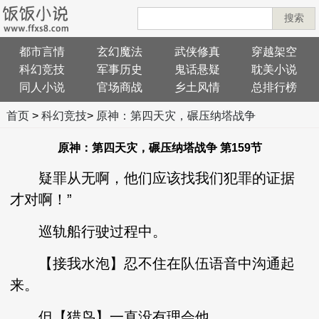
搜索
都市言情
玄幻魔法
武侠修真
穿越架空
科幻竞技
军事历史
鬼话悬疑
耽美小说
同人小说
官场商战
乡土风情
总排行榜
首页
>
科幻竞技
>
原神：第四天灾，碾压纳塔战争
原神：第四天灾，碾压纳塔战争 第159节
疑罪从无啊，他们应该找我们犯罪的证据
才对啊！”
巡轨船行驶过程中。
【接我水泡】忍不住在队伍语音中沟通起
来。
但【猎鸟】一直没有理会他。