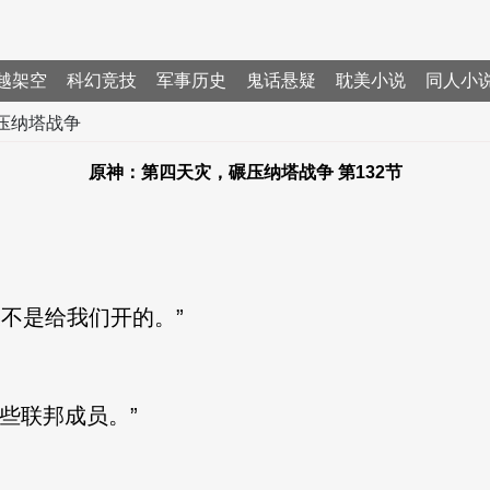
越架空
科幻竞技
军事历史
鬼话悬疑
耽美小说
同人小
压纳塔战争
原神：第四天灾，碾压纳塔战争 第132节
不是给我们开的。”
些联邦成员。”