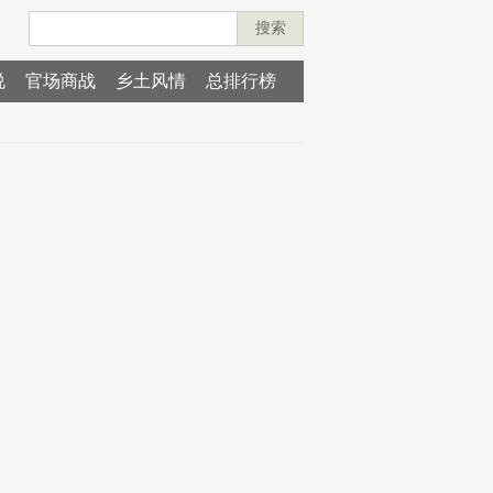
搜索
说
官场商战
乡土风情
总排行榜