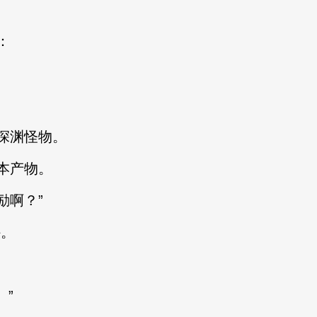
：
深渊怪物。
本产物。
啊？”
。
”