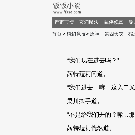
都市言情
玄幻魔法
武侠修真
穿
首页
>
科幻竞技
>
原神：第四天灾，碾
“我们现在进去吗？”
茜特菈莉问道。
“我们进去干嘛，这入口又
梁川摆手道。
“不是给我们开的？嗷...那
茜特菈莉恍然道。