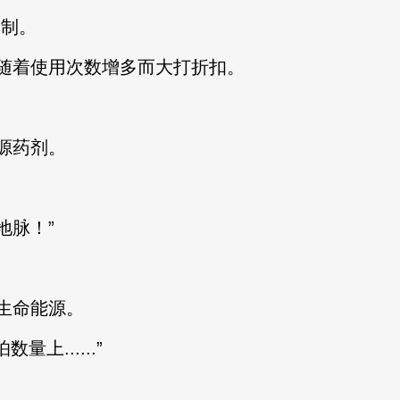
制。
着使用次数增多而大打折扣。
源药剂。
脉！”
生命能源。
上......”