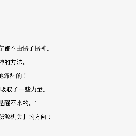
都不由愣了愣神。
神的方法。
她痛醒的！
吸取了一些力量。
醒不来的。”
源机关】的方向：
。