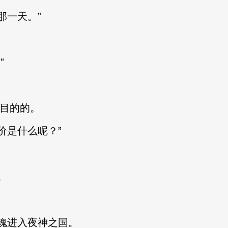
一天。”
”
有目的的。
是什么呢？”
。
进入夜神之国。