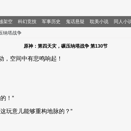
越架空
科幻竞技
军事历史
鬼话悬疑
耽美小说
同人小
压纳塔战争
原神：第四天灾，碾压纳塔战争 第130节
，空间中有悲鸣响起！
”
的！”
这玩意儿能够重构地脉的？”