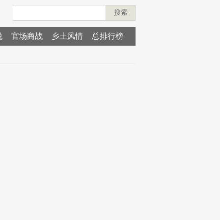
搜索
说
官场商战
乡土风情
总排行榜