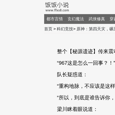
都市言情
玄幻魔法
武侠修真
穿
首页
>
科幻竞技
>
原神：第四天灾，碾
整个【秘源遗迹】传来震动
“967这是怎么一回事？！
队长疑惑道：
“重构地脉，不应该是这样
“所以，到底是谁告诉你，
梁川眯着眼说道：