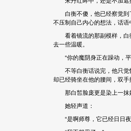
朱丹红眸中，还是不加遮
白衡不傻，他已经察觉到了
不压制自己内心的想法，话语
看着镜流的那副模样，白衡
去一些温暖。
“你的魔阴身正在躁动，平复呼
不等白衡话说完，他只觉怀
却已经骑坐在他的腰间，双手
那白皙脸庞更是染上一抹
她轻声道：
“是啊师尊，它已经日日夜夜