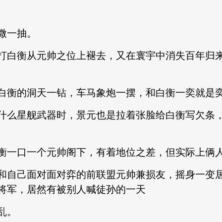
微一抽。
白衡从元帅之位上褪去，又在寰宇中消失百年归来
衡的洞天一钻，车马象炮一摆，和白衡一奕就是
么星舰武器时，景元也是拉着张脸给白衡写欠条，
一口一个元帅阁下，有着地位之差，但实际上俩人
自己面对面对弈的前联盟元帅兼损友，摇身一变居
将军，居然有被别人喊徒孙的一天
乱。