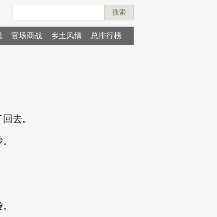
搜索
说
官场商战
乡土风情
总排行榜
了回去。
妙。
袋。