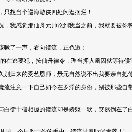
只想当个巡海游侠四处闲逛摆烂！
，我感觉那仙舟元帅论到我当之前，我就要被你整
嗽了一声，看向镜流，正色道：
逃要犯，按仙舟律令，理当押入幽囚狱等待候审，但
别归来的受艺恩师，景元自然说不出我要亲自把你
流注意一下自己如今在罗浮的身份，别被那些自带
白衡十指相握的镜流却是娇躯一软，突然倒在了白
同凡响，今日败于你的手中，镜流甘愿听候发落！”