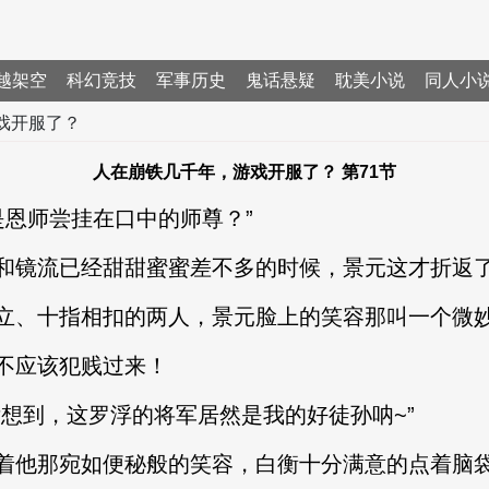
越架空
科幻竞技
军事历史
鬼话悬疑
耽美小说
同人小
戏开服了？
人在崩铁几千年，游戏开服了？ 第71节
是恩师尝挂在口中的师尊？”
镜流已经甜甜蜜蜜差不多的时候，景元这才折返
、十指相扣的两人，景元脸上的笑容那叫一个微
应该犯贱过来！
到，这罗浮的将军居然是我的好徒孙呐~”
他那宛如便秘般的笑容，白衡十分满意的点着脑