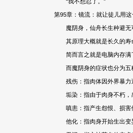
“我不想忍了。”
第95章：镜流：就让徒儿用
魔阴身，仙舟长生种避无
其原理大概就是长久的寿命
简而言之就是电脑内存满了
而魔阴身的症状也分为五
残伤：指肉体因外界暴力遭
垢染：指由于肉身不朽，感
嗔恚：指产生怨恨、损害他
他化：指肉身开始生出变异