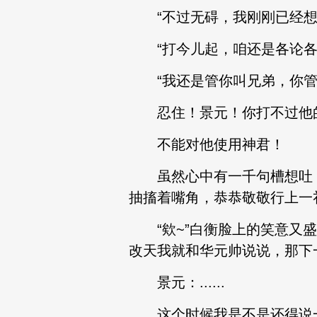
“不过无碍，我刚刚已经想过
“打今儿起，咱还是各论各
“我还是管你叫兄弟，你管
忍住！景元！你打不过他
不能对他使用神君！
虽然心中有一千句槽想吐，
抽搐着嘴角，恭恭敬敬行上一礼的
“欸~”白衡脸上的笑意又盛
改天我就和华元帅说说，那下
景元：......
这个时候我是不是还得说一