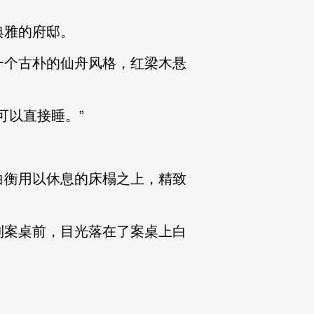
典雅的府邸。
个古朴的仙舟风格，红梁木悬
以直接睡。”
衡用以休息的床榻之上，精致
案桌前，目光落在了案桌上白