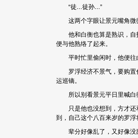
“徒...徒孙...”
这两个字眼让景元嘴角微
他和白衡也算是熟识，自打
便与他熟络了起来。
平时忙里偷闲时，他便往白
罗浮经济不景气，要购置什
运巡镝。
所以别看景元平日里喊白衡
只是他也没想到，方才还和
到，自己这个八百来岁的罗浮
辈分好像乱了，又好像没