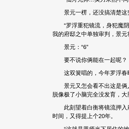
景元一楞，还没搞清楚这突
“罗浮重犯镜流，身犯魔阴
我的府邸之中单独审判，景元
景元：“6”
要不说你俩能在一起呢？
这双簧唱的，今年罗浮春晩
景元又怎会看不出这是俩人
脱像极了小脑完全没发育，大
此刻望着白衡将镜流押入府
时间，又得提上个20年。