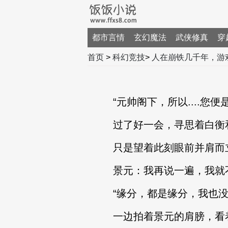
都市言情
玄幻魔法
武侠修真
穿
首页
>
科幻竞技
>
人在崩铁几千年，游
“元帅阁下，所以....您便
过了好一会，寻思着白衡和
只是望着此刻眼前并肩而立
景元：我再说一遍，我就不
“缘分，都是缘分，我也没想
一边拍着景元的肩膀，看着