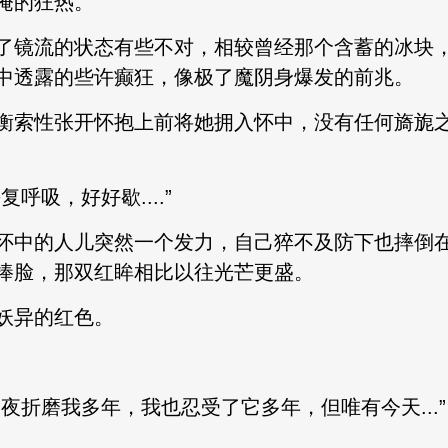
掩的狂热。
镜流的状态有些不对，相较曾经那个含蓄的冰块，
中透露的些许癫狂，像极了魔阴身爆发的前兆。
索性张开怀抱上前将她拥入怀中，没有任何旖旎之
吸，好好歇....”
中的人儿突然一个发力，自己猝不及防下也摔倒在
捧脸，那双红眸相比以往光芒更盛。
妖异的红色。
折磨我多年，我也忍受了它多年，但唯有今天...”