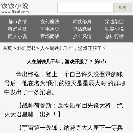
搜索
都市言情
玄幻魔法
武侠修真
穿越架空
科幻竞技
军事历史
鬼话悬疑
耽美小说
同人小说
官场商战
乡土风情
总排行榜
首页
>
科幻竞技
>
人在崩铁几千年，游戏开服了？
人在崩铁几千年，游戏开服了？ 第5节
拿出终端，登上一个自己许久没登录的账
号后，他在名为‘我们的毁灭是星辰大海’的群聊
中发出了一条消息。
【战帅荷鲁斯：反物质军团先锋大将，绝
灭大君星啸，出列！】
【宇宙第一先锋：纳努克大人座下一等兵