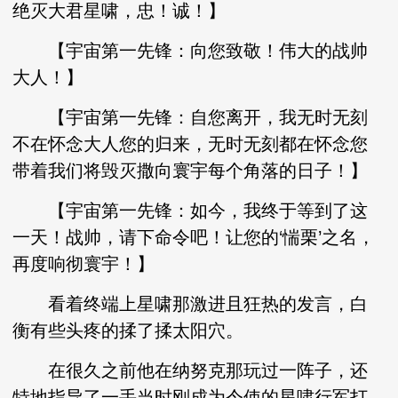
绝灭大君星啸，忠！诚！】
【宇宙第一先锋：向您致敬！伟大的战帅
大人！】
【宇宙第一先锋：自您离开，我无时无刻
不在怀念大人您的归来，无时无刻都在怀念您
带着我们将毁灭撒向寰宇每个角落的日子！】
【宇宙第一先锋：如今，我终于等到了这
一天！战帅，请下命令吧！让您的‘惴栗’之名，
再度响彻寰宇！】
看着终端上星啸那激进且狂热的发言，白
衡有些头疼的揉了揉太阳穴。
在很久之前他在纳努克那玩过一阵子，还
特地指导了一手当时刚成为令使的星啸行军打