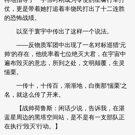
仗，更是带着她打追着丰饶民打出了十二连胜
的恐怖战绩。
以至于寰宇中传出了这样一个说法。
——反物质军团中出现了一名对标巡猎‘元
帅’的存在，他统率着七位绝灭大君，在宇宙中
遍布毁灭的意志，所到之处，文明颠覆，生灵
惴栗。
一传十，十传百，渐渐地，白衡那‘惴栗’之
名，就这么传了开来。
【战帅荷鲁斯：闲话少说，告诉我，在湛
蓝星周边的黑塔空间站，是不是有一支部队正
在执行‘毁灭’行动。】