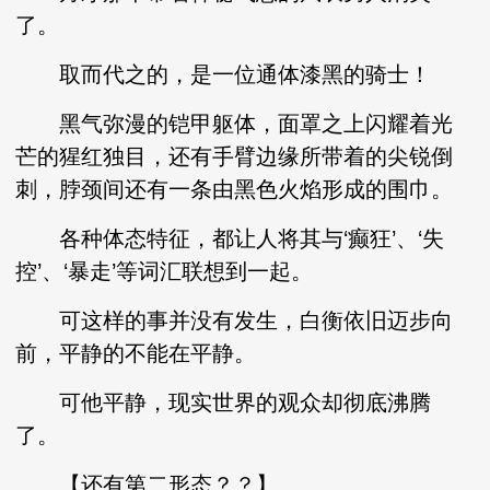
了。
取而代之的，是一位通体漆黑的骑士！
黑气弥漫的铠甲躯体，面罩之上闪耀着光
芒的猩红独目，还有手臂边缘所带着的尖锐倒
刺，脖颈间还有一条由黑色火焰形成的围巾。
各种体态特征，都让人将其与‘癫狂’、‘失
控’、‘暴走’等词汇联想到一起。
可这样的事并没有发生，白衡依旧迈步向
前，平静的不能在平静。
可他平静，现实世界的观众却彻底沸腾
了。
【还有第二形态？？】