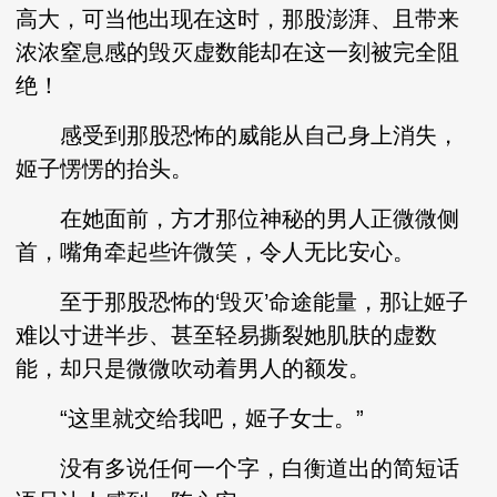
高大，可当他出现在这时，那股澎湃、且带来
浓浓窒息感的毁灭虚数能却在这一刻被完全阻
绝！
感受到那股恐怖的威能从自己身上消失，
姬子愣愣的抬头。
在她面前，方才那位神秘的男人正微微侧
首，嘴角牵起些许微笑，令人无比安心。
至于那股恐怖的‘毁灭’命途能量，那让姬子
难以寸进半步、甚至轻易撕裂她肌肤的虚数
能，却只是微微吹动着男人的额发。
“这里就交给我吧，姬子女士。”
没有多说任何一个字，白衡道出的简短话