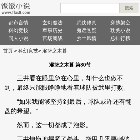
搜索
都市言情
玄幻魔法
武侠修真
穿越架空
科幻竞技
军事历史
鬼话悬疑
耽美小说
同人小说
官场商战
乡土风情
总排行榜
首页
>
科幻竞技
>
灌篮之木暮
灌篮之木暮 第80节
三井看在眼里急在心里，却什么也做不
到，最终只能眼睁睁地看着球队被武里打败。
“如果我能够坚持到最后，球队或许还有翻
盘的希望。”
然而，这一切都成了泡影。
三井懊悔地握紧了拳头，指甲几乎要刺破