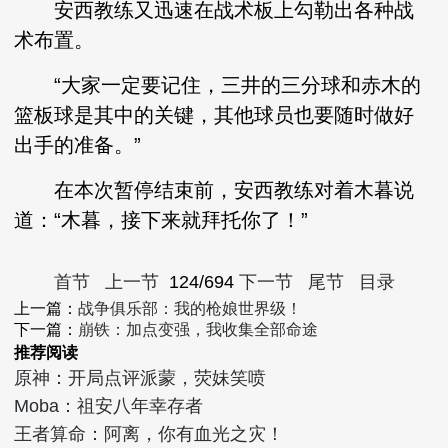
安西教练又迅速在战术板上勾勒出各种战
术布置。
“大家一定要记住，三井的三分球和赤木的
篮板球是其中的关键，其他球员也要随时做好
出手的准备。”
在本次暂停结束前，安西教练对着木暮说
道：“木暮，接下来就拜托你了！”
首节
上一节
124/694
下一节
尾节
目录
上一篇：
战争俱乐部：我的枪娘世界级！
下一篇：
崩铁：加点变强，我收集全部命途
推荐阅读
原神：开局点评派蒙，荧妹笑喷
Moba：祖安八年幸存者
王者算命：阿离，你有血光之灾！