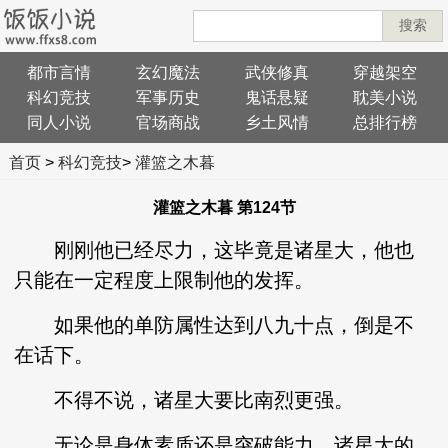
搜索
都市言情
玄幻魔法
武侠修真
穿越架空
科幻竞技
军事历史
鬼话悬疑
耽美小说
同人小说
官场商战
乡土风情
总排行榜
首页
>
科幻竞技
>
灌篮之木暮
灌篮之木暮 第124节
刚刚他已经尽力，这毕竟是诸星大，他也
只能在一定程度上限制他的发挥。
如果他的单防属性达到八九十点，倒是不
在话下。
不得不说，诸星大要比南烈更强。
无论是身体素质还是突破能力，诸星大的