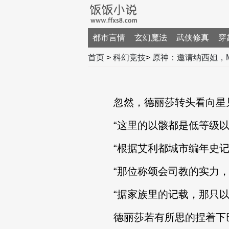
都市言情
玄幻魔法
武侠修真
穿
首页
>
科幻竞技
>
原神：邀请纳西妲，
忽然，德丽莎转头看向星见
“这里的以骸都是低等级以骸
“根据艾利都城市编年史记载
“那位称颂会司教的实力，似
“据家族里的记载，那只以骸
德丽莎若有所思的捏着下