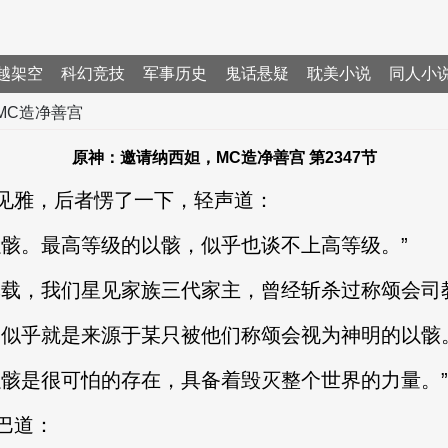
越架空
科幻竞技
军事历史
鬼话悬疑
耽美小说
同人小
MC造净善宫
原神：邀请纳西妲，MC造净善宫 第2347节
雅，后者愣了一下，轻声道：
。最高等级的以骸，似乎也谈不上高等级。”
，我们星见家族三代家主，曾经斩杀过称颂会司教
乎就是来源于某只被他们称颂会视为神明的以骸。
是很可怕的存在，具备着毁灭整个世界的力量。”
巴道：