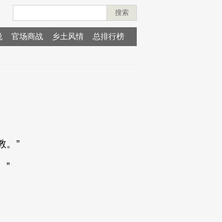
搜索
说
官场商战
乡土风情
总排行榜
。”
”