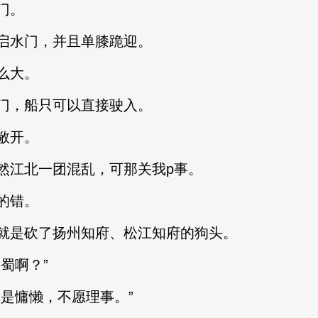
门。
水门，并且单膝跪迎。
么大。
，船只可以直接驶入。
敞开。
江北一团混乱，可那关我p事。
的错。
是砍了扬州知府、松江知府的狗头。
蜀啊？”
是慵懒，不愿理事。”