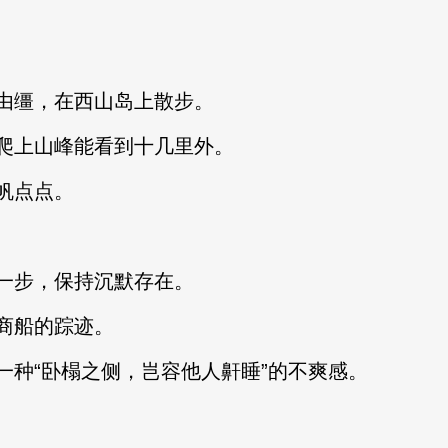
缰，在西山岛上散步。
上山峰能看到十几里外。
帆点点。
步，保持沉默存在。
商船的踪迹。
“卧榻之侧，岂容他人鼾睡”的不爽感。