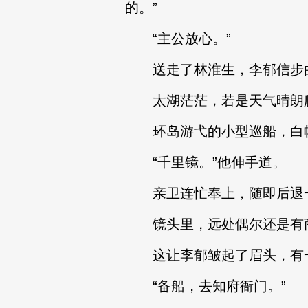
的。”
“主公放心。”
送走了林淮生，李郁信步由
太湖茫茫，若是天气晴朗爬
环岛游弋的小型巡船，白
“千里镜。”他伸手道。
亲卫连忙奉上，随即后退一
镜头里，远处偶尔还是有
这让李郁皱起了眉头，有一种
“备船，去知府衙门。”