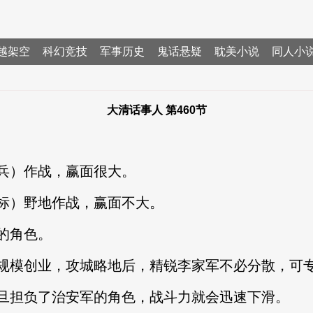
越架空
科幻竞技
军事历史
鬼话悬疑
耽美小说
同人小
大清话事人 第460节
）作战，赢面很大。
）野地作战，赢面不大。
的角色。
模创业，攻城略地后，精锐李家军不必分散，可专
担负了治安军的角色，战斗力就会迅速下滑。