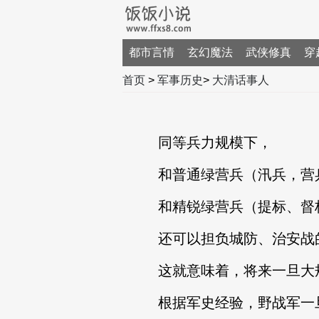
都市言情
玄幻魔法
武侠修真
穿
首页
>
军事历史
>
大清话事人
同等兵力规模下，
和普通绿营兵（汛兵，营兵
和精锐绿营兵（提标、督标
还可以担负城防、治安战
这就意味着，将来一旦大规
根据军史经验，野战军一旦