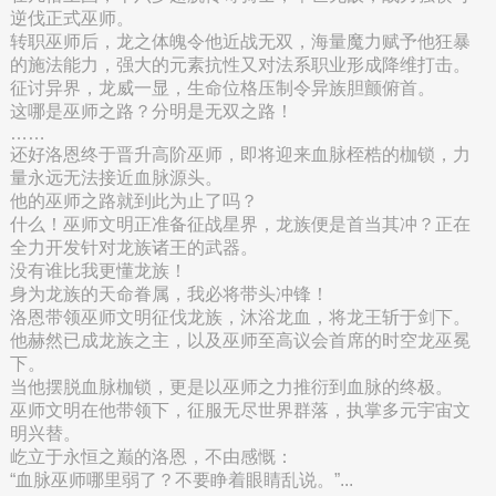
逆伐正式巫师。
转职巫师后，龙之体魄令他近战无双，海量魔力赋予他狂暴
的施法能力，强大的元素抗性又对法系职业形成降维打击。
征讨异界，龙威一显，生命位格压制令异族胆颤俯首。
这哪是巫师之路？分明是无双之路！
……
还好洛恩终于晋升高阶巫师，即将迎来血脉桎梏的枷锁，力
量永远无法接近血脉源头。
他的巫师之路就到此为止了吗？
什么！巫师文明正准备征战星界，龙族便是首当其冲？正在
全力开发针对龙族诸王的武器。
没有谁比我更懂龙族！
身为龙族的天命眷属，我必将带头冲锋！
洛恩带领巫师文明征伐龙族，沐浴龙血，将龙王斩于剑下。
他赫然已成龙族之主，以及巫师至高议会首席的时空龙巫冕
下。
当他摆脱血脉枷锁，更是以巫师之力推衍到血脉的终极。
巫师文明在他带领下，征服无尽世界群落，执掌多元宇宙文
明兴替。
屹立于永恒之巅的洛恩，不由感慨：
“血脉巫师哪里弱了？不要睁着眼睛乱说。”...