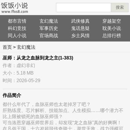
搜索
都市言情
玄幻魔法
武侠修真
穿越架空
科幻竞技
军事历史
鬼话悬疑
耽美小说
同人小说
官场商战
乡土风情
总排行榜
首页
>
玄幻魔法
巫师：从龙之血脉到龙之主(1-383)
作者：虚幻非幻
大小：5.18 MB
时间：2026-05-29
作品简介
都什么年代了，血脉巫师也太老掉牙了吧？
肝熟练度、芯片解析、技能加点、人生模拟……哪个潜力不
比上限被锁死的血脉巫师强？
可当洛恩穿越巫师世界后，却发现“龙之血脉”真的好爽啊！
在凡俗王国，十六岁超脱传奇骑士，举世无敌，战力强横可