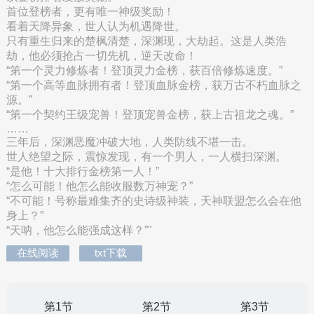
首位登榜者，更有唯一神级奖励！
看着天降异象，世人认为机遇降世。
只有重生归来的楚枫清楚，深渊现，大劫起。这是人类浩
劫，他必须抢占一切先机，逆天改命！
“第一个灵力修炼者！登顶灵力金榜，获百倍修炼速度。”
“第一个高等血脉拥有者！登顶血脉金榜，获万古不朽血脉之
源。”
“第一个契约王级宠兽！登顶宠兽金榜，获上古祖龙之魂。”
……
三年后，深渊恶魔冲破大地，人类防线不堪一击。
世人绝望之际，震惊发现，有一个男人，一人横扫深渊。
“是他！十大排行金榜第一人！”
“怎么可能！他怎么能收服数万神宠？”
“不可能！号称最难集齐的史诗级神装，天神联盟怎么会在他
身上？”
“天呐，他怎么能强成这样？”"
在线阅读
txt下载
第1节
第2节
第3节