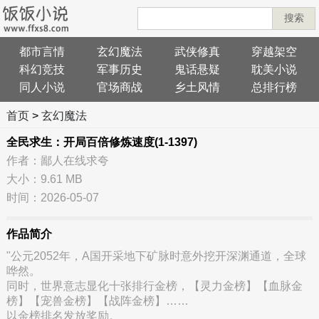
搜索
都市言情
玄幻魔法
武侠修真
穿越架空
科幻竞技
军事历史
鬼话悬疑
耽美小说
同人小说
官场商战
乡土风情
总排行榜
首页
>
玄幻魔法
全民求生：开局百倍修炼速度(1-1397)
作者：鄙人在线求夸
大小：9.61 MB
时间：2026-05-07
作品简介
"公元2052年，A国开采地下矿脉时意外挖开深渊通道，全球
哗然。
同时，世界意志显化十张排行金榜，【灵力金榜】【血脉金
榜】【宠兽金榜】【战阵金榜】……
以金榜排名发放奖励。