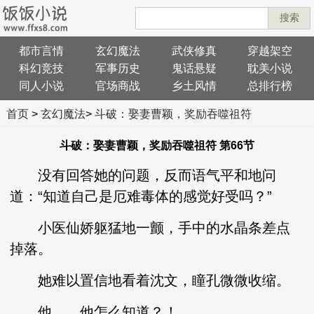
搜索
都市言情
玄幻魔法
武侠修真
穿越架空
科幻竞技
军事历史
鬼话悬疑
耽美小说
同人小说
官场商战
乡土风情
总排行榜
首页
>
玄幻魔法
>
斗破：娶妻曹颖，奖励吞噬祖符
斗破：娶妻曹颖，奖励吞噬祖符 第66节
没有回答她的问题，反而语气平和地问
道：“知道自己是厄难毒体的感觉好受吗？”
小医仙娇躯猛地一颤，手中的水晶条差点
掉落。
她难以置信地看着沈文，瞳孔微微收缩。
他……他怎么知道？！