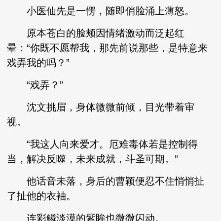
小医仙先是一愣，随即俏脸涌上薄怒。
原本苍白的脸颊因情绪激动而泛起红
晕：“你既不愿帮我，那先前说那些，是特意来
戏弄我的吗？”
“戏弄？”
沈文挑眉，身体微微前倾，目光带着审
视。
“我这人向来爱才。厄难毒体若是控制得
当，解决反噬，未来成就，斗圣可期。”
他话音未落，身后的曹颖便忍不住悄悄扯
了扯他的衣袖。
连彩鳞淡漠的紫眸也微微闪动。