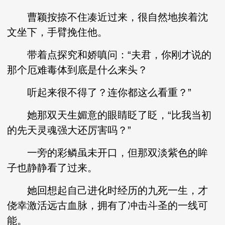
曹颖按捺不住凑近过来，很自然地挨着沈
文坐下，手臂挽住他。
带着点探究和娇嗔问：“夫君，你刚才说的
那个厄难毒体到底是什么来头？
听起来很不得了？连你都这么看重？”
她那双天生媚意的眼睛眨了眨，“比我当初
的先天灵魂强大还厉害吗？”
一旁的彩鳞虽未开口，但那双淡紫色的眸
子也静静看了过来。
她回想起自己进化时经历的九死一生，才
侥幸激活远古血脉，拥有了冲击斗圣的一线可
能。