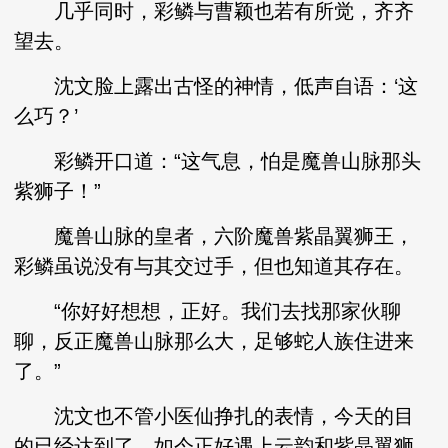
几乎同时，彩鳞与曹颖也若有所觉，齐齐
望去。
沈文脸上露出古怪的神情，低声自语：‘这
么巧？’
彩鳞开口道：“这气息，怕是魔兽山脉那头
紫狮子！”
魔兽山脉的皇者，六阶魔兽紫晶翼狮王，
彩鳞虽说没有与其交过手，但也知道其存在。
“你好好想想，正好。我们去找那家伙聊
聊，反正魔兽山脉那么大，足够蛇人族住进来
了。”
沈文也不管小医仙挣扎的表情，今天的目
的已经达到了，如今正好遇上云韵和紫晶翼狮