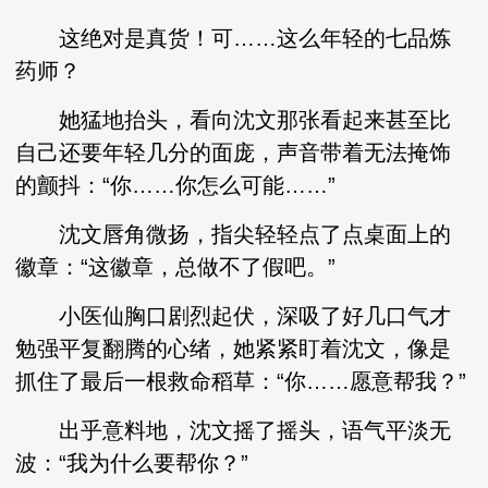
这绝对是真货！可……这么年轻的七品炼
药师？
她猛地抬头，看向沈文那张看起来甚至比
自己还要年轻几分的面庞，声音带着无法掩饰
的颤抖：“你……你怎么可能……”
沈文唇角微扬，指尖轻轻点了点桌面上的
徽章：“这徽章，总做不了假吧。”
小医仙胸口剧烈起伏，深吸了好几口气才
勉强平复翻腾的心绪，她紧紧盯着沈文，像是
抓住了最后一根救命稻草：“你……愿意帮我？”
出乎意料地，沈文摇了摇头，语气平淡无
波：“我为什么要帮你？”