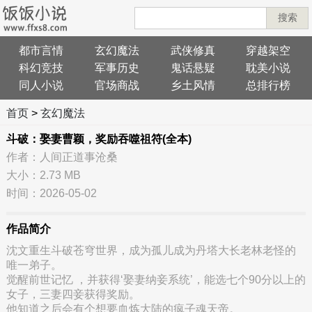
搜索
都市言情
玄幻魔法
武侠修真
穿越架空
科幻竞技
军事历史
鬼话悬疑
耽美小说
同人小说
官场商战
乡土风情
总排行榜
首页
>
玄幻魔法
斗破：娶妻曹颖，奖励吞噬祖符(全本)
作者：人间正道事沧桑
大小：2.73 MB
时间：2026-05-02
作品简介
沈文重生斗破苍穹世界，成为孤儿成为丹塔大长老林老怪的
唯一弟子。
觉醒前世记忆 ，并获得‘娶妻纳妾系统’，能选七个90分以上的
女子，三妻四妾获得奖励。
他知道之后会有个想要血炼大陆的疯子魂天帝。