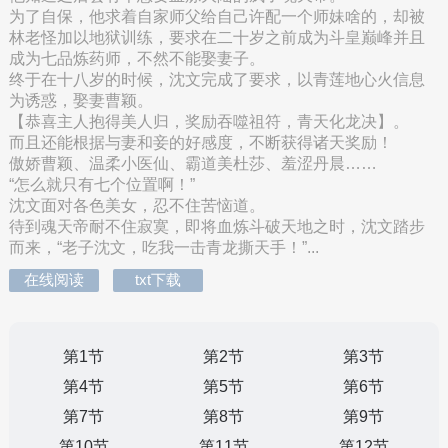
为了自保，他求着自家师父给自己许配一个师妹啥的，却被
林老怪加以地狱训练，要求在二十岁之前成为斗皇巅峰并且
成为七品炼药师，不然不能娶妻子。
终于在十八岁的时候，沈文完成了要求，以青莲地心火信息
为诱惑，娶妻曹颖。
【恭喜主人抱得美人归，奖励吞噬祖符，青天化龙决】。
而且还能根据与妻和妾的好感度，不断获得诸天奖励！
傲娇曹颖、温柔小医仙、霸道美杜莎、羞涩丹晨……
“怎么就只有七个位置啊！”
沈文面对各色美女，忍不住苦恼道。
待到魂天帝耐不住寂寞，即将血炼斗破天地之时，沈文踏步
而来，“老子沈文，吃我一击青龙撕天手！”...
在线阅读
txt下载
第1节
第2节
第3节
第4节
第5节
第6节
第7节
第8节
第9节
第10节
第11节
第12节