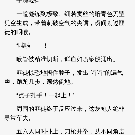
手腕轻抖。
一道凝练到极致、细若蚕丝的暗青色刀罡
凭空生成，带着刺破空气的尖啸，瞬间划过匪
徒的咽喉。
“嗤啦——！”
喉管被精准切断，鲜血如喷泉般涌出。
匪徒惊恐地捂住脖子，发出“嗬嗬”的漏气
声，踉跄几步，颓然倒地。
“点子扎手！一起上！”
周围的匪徒终于反应过来，这灰袍人绝非
寻常车夫。
五六人同时扑上，刀枪并举，从不同角度