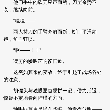
他们手中的砍刀应声而断，刀罡余势不
衰，继续向前。
“嗤嗤——”
两人持刀的手臂齐肩而断，断口平滑如
镜，鲜血狂喷。
“啊——！！”
凄厉的惨叫声响彻官道。
这突如其来的变故，终于引起了战场各处
的注意。
胡镖头与独眼匪首硬拼一记，借力后退，
惊疑不定地看向陆瑾的方向。
独眼匪首更是瞳孔骤缩，他看得分明——