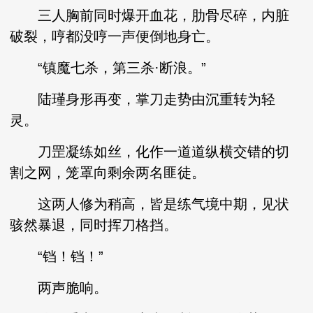
三人胸前同时爆开血花，肋骨尽碎，内脏
破裂，哼都没哼一声便倒地身亡。
“镇魔七杀，第三杀·断浪。”
陆瑾身形再变，掌刀走势由沉重转为轻
灵。
刀罡凝练如丝，化作一道道纵横交错的切
割之网，笼罩向剩余两名匪徒。
这两人修为稍高，皆是练气境中期，见状
骇然暴退，同时挥刀格挡。
“铛！铛！”
两声脆响。