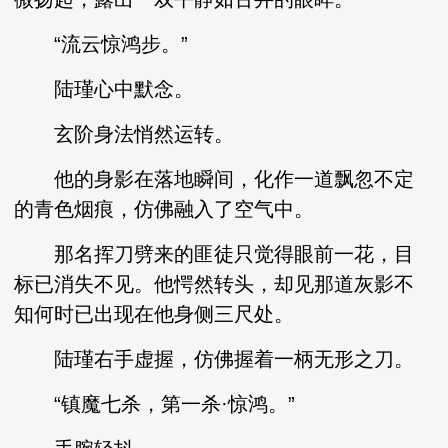
“流云惊鸿步。”
陆瑾心中默念。
玄阶身法悄然运转。
他的身影在落地瞬间，化作一道飘忽不定
的青色烟痕，仿佛融入了空气中。
那名挥刀劈来的匪徒只觉得眼前一花，目
标已消失不见。他愕然转头，却见那道灰影不
知何时已出现在他身侧三尺处。
陆瑾右手虚握，仿佛握着一柄无形之刀。
“镇魔七杀，第一杀·惊鸿。”