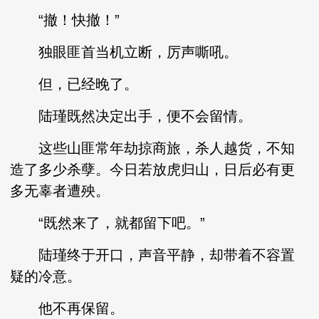
“撤！快撤！”
独眼匪首当机立断，厉声嘶吼。
但，已经晚了。
陆瑾既然决定出手，便不会留情。
这些山匪常年劫掠商旅，杀人越货，不知
造了多少杀孽。今日若放虎归山，日后必有更
多无辜者遭殃。
“既然来了，就都留下吧。”
陆瑾终于开口，声音平静，却带着不容置
疑的冷意。
他不再保留。