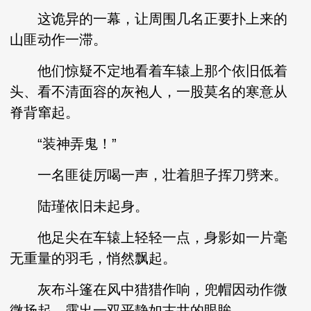
这诡异的一幕，让周围几名正要扑上来的
山匪动作一滞。
他们惊疑不定地看着车辕上那个依旧低着
头、看不清面容的灰袍人，一股莫名的寒意从
脊背窜起。
“装神弄鬼！”
一名匪徒厉喝一声，壮着胆子挥刀劈来。
陆瑾依旧未起身。
他足尖在车辕上轻轻一点，身影如一片毫
无重量的羽毛，悄然飘起。
灰布斗篷在风中猎猎作响，兜帽因动作微
微扬起，露出一双平静如古井的眼眸。