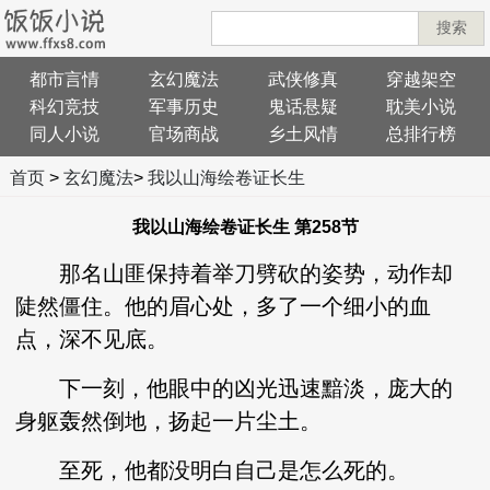
搜索
都市言情
玄幻魔法
武侠修真
穿越架空
科幻竞技
军事历史
鬼话悬疑
耽美小说
同人小说
官场商战
乡土风情
总排行榜
首页
>
玄幻魔法
>
我以山海绘卷证长生
我以山海绘卷证长生 第258节
那名山匪保持着举刀劈砍的姿势，动作却
陡然僵住。他的眉心处，多了一个细小的血
点，深不见底。
下一刻，他眼中的凶光迅速黯淡，庞大的
身躯轰然倒地，扬起一片尘土。
至死，他都没明白自己是怎么死的。