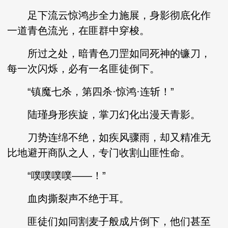
足下流云惊鸿步全力施展，身影彻底化作
一道青色流光，在匪群中穿梭。
所过之处，暗青色刀罡如同死神的镰刀，
每一次闪烁，必有一名匪徒倒下。
“镇魔七杀，第四杀·惊鸿·连斩！”
陆瑾身形疾旋，掌刀幻化出漫天青影。
刀势连绵不绝，如疾风骤雨，却又精准无
比地避开商队之人，专门收割山匪性命。
“噗噗噗噗——！”
血肉撕裂声不绝于耳。
匪徒们如同割麦子般成片倒下，他们甚至