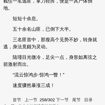
截住一名逃匪，掌刀轻挥，便是一具尸体倒
地。
短短十余息。
五十余名山匪，已倒下大半。
三名匪首中，那瘦高个见势不妙，转身就
逃，身法竟颇为灵动。
陆瑾目光微冷，足尖一点，身形如离弦之
箭激射而出。
“流云惊鸿步·惊鸿一瞥！”
速度骤然暴涨三成！
首节
上一节
258/302
下一节
尾节
目录