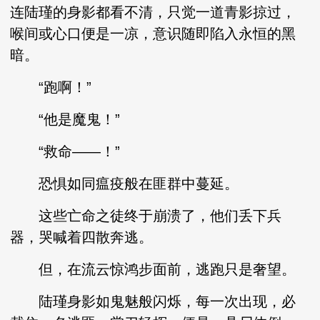
连陆瑾的身影都看不清，只觉一道青影掠过，
喉间或心口便是一凉，意识随即陷入永恒的黑
暗。
“跑啊！”
“他是魔鬼！”
“救命——！”
恐惧如同瘟疫般在匪群中蔓延。
这些亡命之徒终于崩溃了，他们丢下兵
器，哭喊着四散奔逃。
但，在流云惊鸿步面前，逃跑只是奢望。
陆瑾身影如鬼魅般闪烁，每一次出现，必