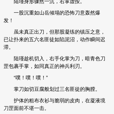
陆瑾身形骤然一沉，右掌虚按。
一股沉重如山岳倾塌的恐怖刀意轰然爆
发！
虽未真正出刀，但那股凝练的镇压之意，
已让扑来的五六名匪徒如陷泥沼，动作瞬间迟
滞。
陆瑾趁机切入，右手化掌为刀，暗青色刀
罡包裹手掌，如同真正的神兵利刃。
“噗！噗！噗！”
掌刀如切豆腐般划过三名匪徒的胸膛。
护体的粗布衣衫与脆弱的皮肉，在凝液境
刀罡面前不堪一击。