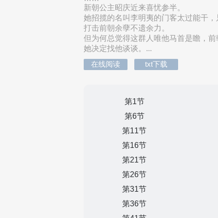
新朝公主昭庆近来喜忧参半。
她招揽的名叫李明夷的门客太过能干，
打击前朝余孽不遗余力。
但为何总觉得这群人唯他马首是瞻，前
她决定找他谈谈。...
在线阅读
txt下载
第1节
第6节
第11节
第16节
第21节
第26节
第31节
第36节