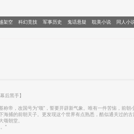
越架空
科幻竞技
军事历史
鬼话悬疑
耽美小说
同人小
+幕后黑手】
基称帝，改国号为“颂”，誓要开辟新气象。唯有一件苦恼，前朝
下海捕的前朝天子。更发现这个世界有点熟悉，酷似通关过的古
大颂朝堂。
。”