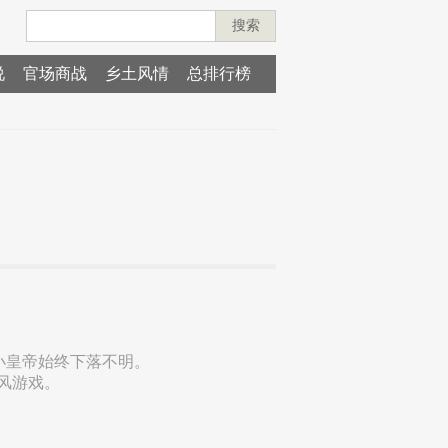
搜索
说
官场商战
乡土风情
总排行榜
小皇帝始终下落不明。
风游戏。