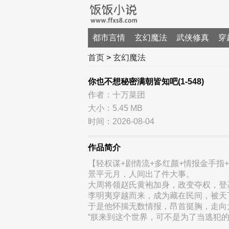
都市言情
玄幻魔法
武侠修真
穿
首页
>
玄幻魔法
你也不想秘密满朝皆知吧(1-548)
作者：十万菜团
大小：5.45 MB
时间：2026-08-04
作品简介
【轻权谋+剧情流+多红颜+情报金手指
景平元月，人间出了件大事。
大周将领赵氏黄袍加身，政变夺权，登
李明夷穿越而来，成为藏在民间，被天
于是他怀揣无数情报，昂首挺胸，走向
“朕来到这个世界，可不是为了当逃犯的
……