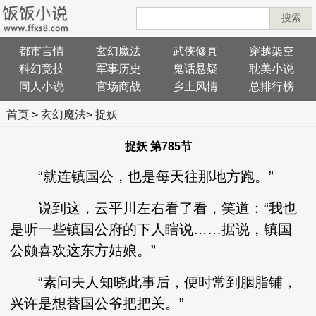
搜索
都市言情
玄幻魔法
武侠修真
穿越架空
科幻竞技
军事历史
鬼话悬疑
耽美小说
同人小说
官场商战
乡土风情
总排行榜
首页
>
玄幻魔法
>
捉妖
捉妖 第785节
“就连镇国公，也是每天往那地方跑。”
说到这，云平川左右看了看，笑道：“我也
是听一些镇国公府的下人瞎说……据说，镇国
公颇喜欢这东方姑娘。”
“素问夫人知晓此事后，便时常到胭脂铺，
兴许是想替国公爷把把关。”