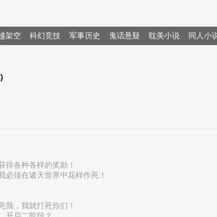
越架空
科幻竞技
军事历史
鬼话悬疑
耽美小说
同人小
)
获得各种各样的奖励！
我必须在诸天世界中花样作死！
死我，我就打死你们！
，开启二阶段？