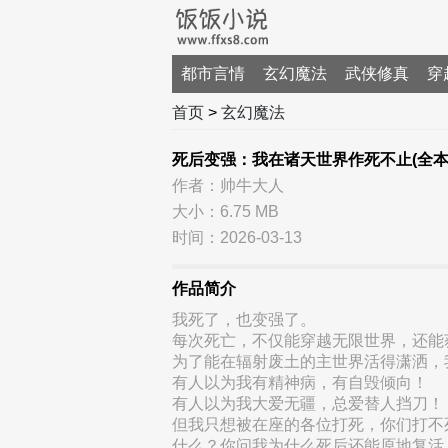
都市言情
玄幻魔法
武侠修真
穿
首页
>
玄幻魔法
死后变强：我在诸天世界作死不止(全本
作者：帅牛大人
大小：6.75 MB
时间：2026-03-13
作品简介
我死了，也变强了。
每次死亡，不仅能穿越无限世界，还能
为了能在辐射废土的主世界活得潇洒，
有人以为我有精神病，有自毁倾向！
有人以为我大爱无疆，总爱替人挡刀！
但我只想被在座的各位打死，你们打不
什么？你问我为什么死后还能原地复活