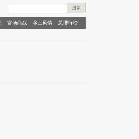
搜索
说
官场商战
乡土风情
总排行榜