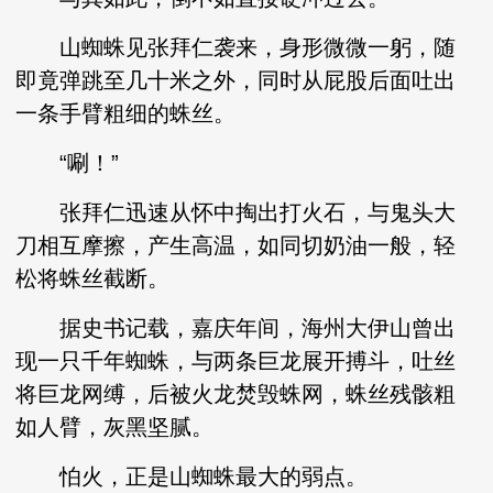
山蜘蛛见张拜仁袭来，身形微微一躬，随
即竟弹跳至几十米之外，同时从屁股后面吐出
一条手臂粗细的蛛丝。
“唰！”
张拜仁迅速从怀中掏出打火石，与鬼头大
刀相互摩擦，产生高温，如同切奶油一般，轻
松将蛛丝截断。
据史书记载，嘉庆年间，海州大伊山曾出
现一只千年蜘蛛，与两条巨龙展开搏斗，吐丝
将巨龙网缚，后被火龙焚毁蛛网，蛛丝残骸粗
如人臂，灰黑坚腻。
怕火，正是山蜘蛛最大的弱点。