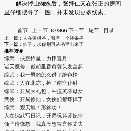
解决掉山蜘蛛后，张拜仁又在张正的房间
里仔细搜寻了一圈，并未发现更多线索。
首节
上一节
87/366
下一节
尾节
目录
上一篇：
人在黄枫谷，我有一个装备栏！
下一篇：
仙子，求你别再从书里出来了
推荐阅读
综武：扶腰怜星，力捧邀月！
诸天魔修，截胡里番黄蓉头发盘起
综武：我一男的怎么进了绝色榜
综武：人在北凉，捡了南宫仆射
综武：开局大礼包，冲撞黄蓉母女
武侠：开局修仙，女侠们都坏掉了
综武：观天地！形神功！
人在综武写日记，开局玩坏师妃暄
仙子请饶恕，我真没想冒充你丈夫