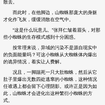
散去。
而此时，在他脚边，山蜘蛛那庞大的身躯
才化作飞灰，缓缓消散在空气中。
“这是什么玩意儿。”张拜仁皱着眉头，对那
些小蜘蛛的生存模式感到十分困惑。
按常理来说，异域的污染不是源自现实中
的负面能量吗？可这小蜘蛛从大蜘蛛体内爆出
的诡异情况，着实让人费解。
况且，一脚踹死一只大肚蜘蛛，然后从它
肚子里爆出无数四处逃窜的小蜘蛛，这种情况
任谁遇上都会留下心理阴影。或许正是因为如
此，山蜘蛛才会进化出这种繁衍小蜘蛛的方
式。