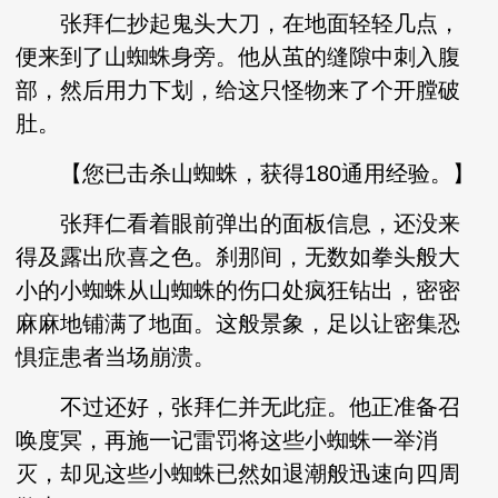
张拜仁抄起鬼头大刀，在地面轻轻几点，
便来到了山蜘蛛身旁。他从茧的缝隙中刺入腹
部，然后用力下划，给这只怪物来了个开膛破
肚。
【您已击杀山蜘蛛，获得180通用经验。】
张拜仁看着眼前弹出的面板信息，还没来
得及露出欣喜之色。刹那间，无数如拳头般大
小的小蜘蛛从山蜘蛛的伤口处疯狂钻出，密密
麻麻地铺满了地面。这般景象，足以让密集恐
惧症患者当场崩溃。
不过还好，张拜仁并无此症。他正准备召
唤度冥，再施一记雷罚将这些小蜘蛛一举消
灭，却见这些小蜘蛛已然如退潮般迅速向四周