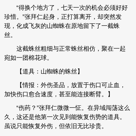
“得换个地方了，七天一次的机会必须好好
珍惜。”张拜仁起身，正打算离开，却突然发
现，化成飞灰的山蜘蛛在原地留下了一截蛛
丝。
这截蛛丝粗细与正常蛛丝相仿，聚在一起
宛如一团棉花球。
【道具：山蜘蛛的蛛丝】
【情报：外伤圣品，放置于伤口可止血，
加快伤口愈合速度，甚至能连接断臂。】
“伤药？”张拜仁微微一怔。在异域闯荡这么
久，这还是他第一次见到能恢复伤势的道具。
虽说只能恢复外伤，但依旧无比珍贵。