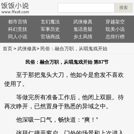
搜索
都市言情
玄幻魔法
武侠修真
穿越架空
科幻竞技
军事历史
鬼话悬疑
耽美小说
同人小说
官场商战
乡土风情
总排行榜
首页
>
武侠修真
>
民俗：融合万职，从唱鬼戏开始
民俗：融合万职，从唱鬼戏开始 第87节
至于那把鬼头大刀，他如今是愈发不喜欢
使用了。
等做完所有准备工作后，他闭上双眼。待
再次睁开，已然置身于熟悉的异域之中。
他深吸一口气，畅快道：“爽！”
张拜仁撞开窗户，门外的场景和上次进入