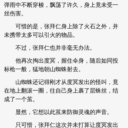
弹雨中不断穿梭，飘荡了许久，身上竟未受一
丝伤害。
可惜的是，张拜仁身上除了火石之外，并
未携带太多可以引火的物品。
不过，张拜仁也并非毫无办法。
他再次掏出度冥，握住伞身，随后如同投
标枪一般，猛地朝山蜘蛛射去。
山蜘蛛还记得刚才从度冥发出的怪叫，竟
在地上翻滚一圈，往自己身上裹了层蛛丝，结
成了一个茧。
显然，它想以此茧来防御灵魂的声音。
只可惜，张拜仁这次并未打算让度冥发出