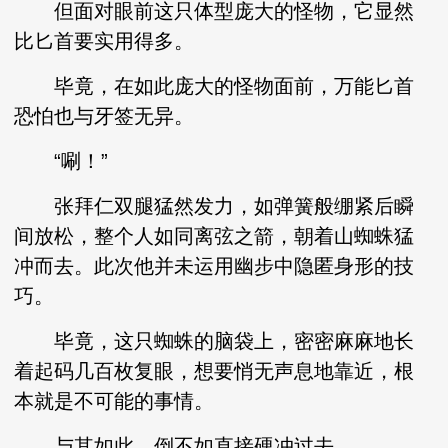
但面对眼前这只体型庞大的怪物，它显然
比匕首要实用得多。
毕竟，在如此庞大的怪物面前，万能匕首
恐怕也与牙签无异。
“唰！”
张拜仁双腿猛然发力，如弹簧般绷紧后瞬
间放松，整个人如同离弦之箭，朝着山蜘蛛猛
冲而去。此次他并未运用幽步中隐匿身形的技
巧。
毕竟，这只蜘蛛的脑袋上，密密麻麻地长
着起码几百枚复眼，想要悄无声息地靠近，根
本就是不可能的事情。
与其如此，倒不如直接硬冲过去。