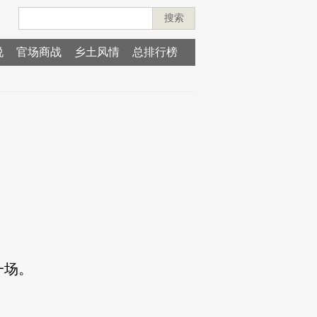
搜索
说
官场商战
乡土风情
总排行榜
一场。