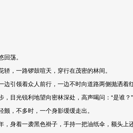
悠回荡。
轿，一路锣鼓喧天，穿行在茂密的林间。
边引领着众人前行，一边不时向道路两侧抛洒着红
目光锐利地望向密林深处，高声喝问：“是谁？”
颤，不多时，一个身影缓缓走出。
，身着一袭黑色褂子，手持一把油纸伞，额头上还