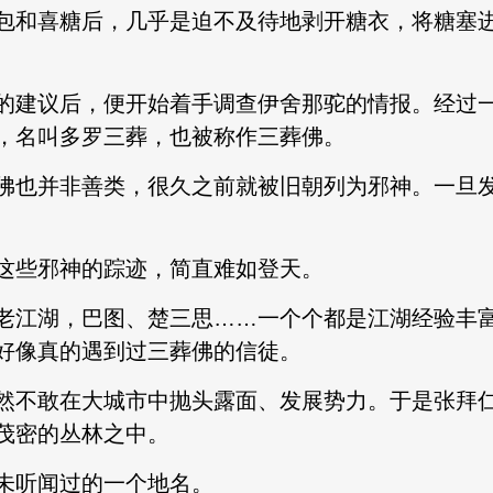
和喜糖后，几乎是迫不及待地剥开糖衣，将糖塞进
建议后，便开始着手调查伊舍那驼的情报。经过一
，名叫多罗三葬，也被称作三葬佛。
也并非善类，很久之前就被旧朝列为邪神。一旦发
些邪神的踪迹，简直难如登天。
江湖，巴图、楚三思……一个个都是江湖经验丰富
好像真的遇到过三葬佛的信徒。
不敢在大城市中抛头露面、发展势力。于是张拜仁
茂密的丛林之中。
听闻过的一个地名。