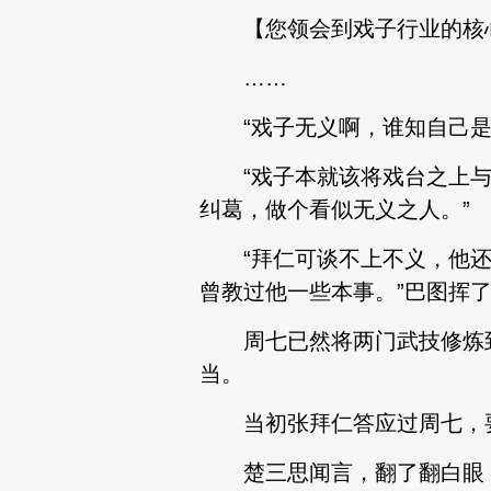
【您领会到戏子行业的核心
……
“戏子无义啊，谁知自己是不
“戏子本就该将戏台之上与
纠葛，做个看似无义之人。”
“拜仁可谈不上不义，他还
曾教过他一些本事。”巴图挥
周七已然将两门武技修炼到
当。
当初张拜仁答应过周七，要
楚三思闻言，翻了翻白眼，