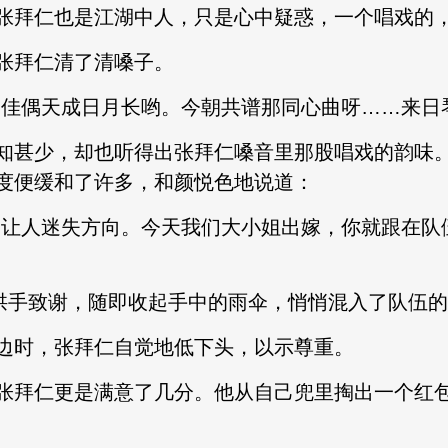
拜仁也是江湖中人，只是心中疑惑，一个唱戏的，
拜仁清了清嗓子。
偶天成日月长哟。今朝共谱那同心曲呀……来日琴
甚少，却也听得出张拜仁嗓音里那股唱戏的韵味。
度便缓和了许多，和颜悦色地说道：
让人迷失方向。今天我们大小姐出嫁，你就跟在队
手致谢，随即收起手中的雨伞，悄悄混入了队伍的
时，张拜仁自觉地低下头，以示尊重。
拜仁更是满意了几分。他从自己兜里掏出一个红包