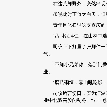
在这荒郊野外，突然出现这
虽说此时正值大白天，但民间
青年目光扫过这支喜庆的队
“我叫张拜仁，在山林中迷失
司仪上下打量了张拜仁一番
气。
“不知小兄弟你，落那门香火
业。
“磨砖砌墙，靠山吼吃饭，专
司仪所言切口，实为江湖暗语
业中北派高腔的别称，“专走