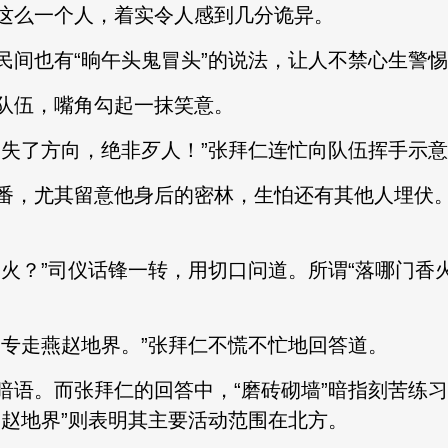
么一个人，着实令人感到几分诡异。
也有“晌午头鬼冒头”的说法，让人不禁心生警惕
伍，嘴角勾起一抹笑意。
了方向，绝非歹人！”张拜仁连忙向队伍挥手示意
，尤其留意他身后的密林，生怕还有其他人埋伏。
？”司仪话锋一转，用切口问道。所谓“落哪门香火
走燕赵地界。”张拜仁不慌不忙地回答道。
。而张拜仁的回答中，“磨砖砌墙”暗指刻苦练习基
燕赵地界”则表明其主要活动范围在北方。