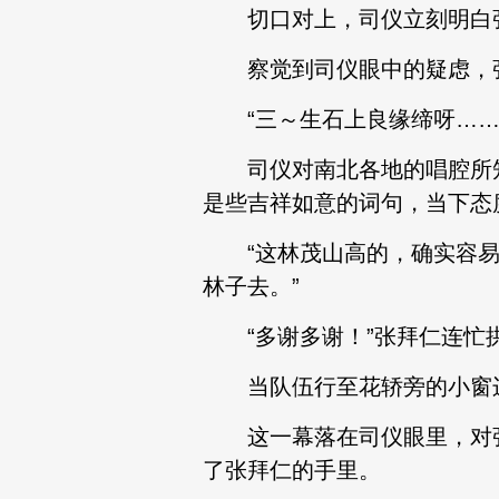
切口对上，司仪立刻明白张
察觉到司仪眼中的疑虑，张
“三～生石上良缘缔呀……佳
司仪对南北各地的唱腔所知
是些吉祥如意的词句，当下态
“这林茂山高的，确实容易
林子去。”
“多谢多谢！”张拜仁连忙拱
当队伍行至花轿旁的小窗边
这一幕落在司仪眼里，对张
了张拜仁的手里。