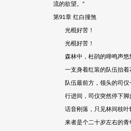
流的欲望。”
第91章 红白撞煞
光棍好苦！
光棍好苦！
森林中，杜鹃的啼鸣声悠
一支身着红装的队伍抬着花
队伍最前方，领头的司仪一
行进间，司仪突然停下脚步，
话音刚落，只见林间枝叶轻
来者是个二十岁左右的青年