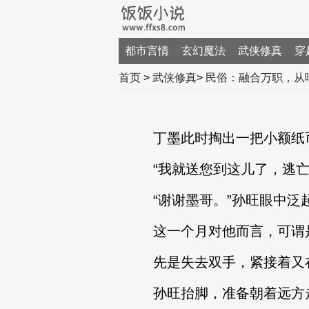
都市言情
玄幻魔法
武侠修真
穿
首页
>
武侠修真
>
民俗：融合万职，从
丁墨此时掏出一把小额纸币
“我就送您到这儿了，逃亡路
“谢谢墨哥。”孙旺眼中泛
这一个月对他而言，可谓
先是失去双手，紧接着又在
孙旺抬脚，准备朝着远方