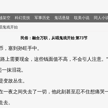
越架空
科幻竞技
军事历史
鬼话悬疑
耽美小说
同人小
唱鬼戏开始
民俗：融合万职，从唱鬼戏开始 第73节
，塞到孙旺手中。
上需要现金，这些钱面值不高，不会引人注意。”
起一抹泪花。
是变故丛生。
一夜之间失去了一切，他此刻甚至忍不住想痛哭
走去。