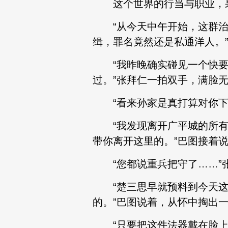
这个世界的行当与职业，果
“从今天中午开始，这群治
缉，罪名竟然还是私通洋人。
“我昨晚确实碰见一个快要
过。”张拜仁一拍双手，满脸
“看来孙家是真打算对你下手
“我发现离开广平城的所有
带你离开这里的。”巴图接着
“您都说重兵把守了……”张
“楚三思早就预料到今天这
的。”巴图说着，从怀中掏出
“只要把这件法器戴在脸上