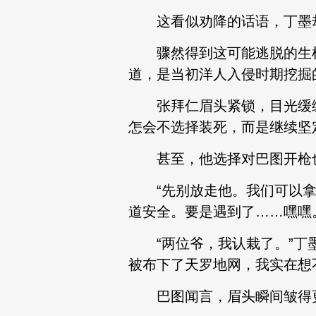
这看似劝降的话语，丁墨却
骤然得到这可能逃脱的生机
道，是当初洋人入侵时期挖掘
张拜仁眉头紧锁，目光缓缓
怎会不选择装死，而是继续坚
甚至，他选择对巴图开枪也
“先别放走他。我们可以拿
道安全。要是遇到了……嘿嘿
“两位爷，我认栽了。”丁墨
被布下了天罗地网，我实在想
巴图闻言，眉头瞬间皱得更紧