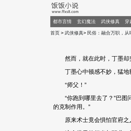
都市言情
玄幻魔法
武侠修真
穿
首页
>
武侠修真
>
民俗：融合万职，从
然而，就在此时，丁墨却突
丁墨心中顿感不妙，猛地转
“师父！”
“你跑到哪里去了？”巴图问
的克制作用。”
原来术士竟会惧怕官府之人