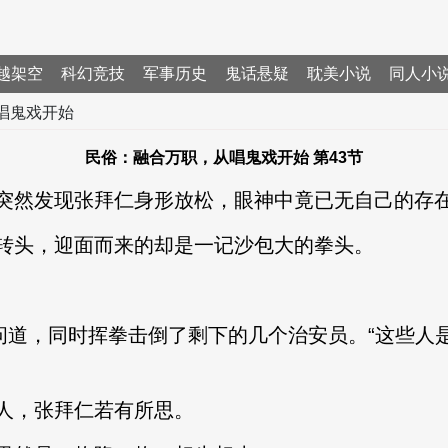
越架空
科幻竞技
军事历史
鬼话悬疑
耽美小说
同人小
唱鬼戏开始
民俗：融合万职，从唱鬼戏开始 第43节
然发现张拜仁身形放松，眼神中竟已无自己的存
头，迎面而来的却是一记沙包大的拳头。
道，同时挥拳击倒了剩下的几个治安员。“这些人
，张拜仁若有所思。