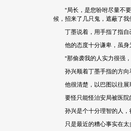
“局长，是您吩咐尽量不要
候，招来了几只鬼，遮蔽了我
丁墨说着，用手指了指自
他的态度十分谦卑，虽身为
“那偷袭我的人实力很强，
孙兴顺着丁墨手指的方向看
他很清楚，以巴图以往展现
要怪只能怪治安局被医院的
孙兴是个十分理智的人，很
只是最近的糟心事实在太多