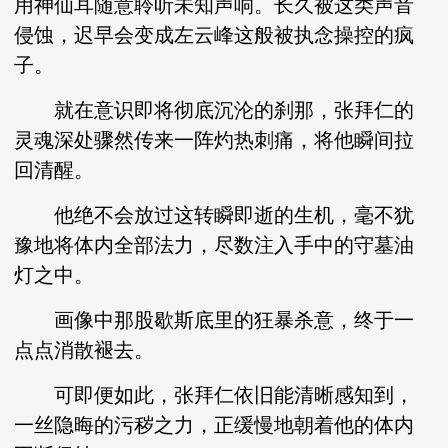
用神仙耳随意聆听未知声响。长久被这类声音
侵蚀，迟早会变成左云峰这般被执念操控的疯
子。
就在意识即将彻底沉沦的刹那，张拜仁的
灵魂深处骤然传来一阵灼热刺痛，将他瞬间拉
回清醒。
他绝不会放过这转瞬即逝的生机，毫不犹
豫地将体内全部法力，尽数注入手中的守墓油
灯之中。
画像中那股歇斯底里的狂暴杀意，终于一
点点消散褪去。
可即便如此，张拜仁依旧能清晰感知到，
一丝隐晦的污秽之力，正缓慢地朝着他的体内