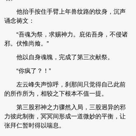
他抬手按住手臂上年兽纹路的纹身，沉声
诵念祷文：
“吾魂为祭，求赐神力。庇佑吾身，不侵诸
邪。伏惟尚飨。”
他以自身魂魄，完成了第三次献祭。
“你疯了？！”
左云峰失声惊呼，刹那间只觉得自己此前
的所作所为，相较之下根本不值一提。
第三股邪神之力骤然入局，三股迥异的邪
力彼此制衡，冥冥间形成一道微妙的平衡，让
张拜仁暂时得以喘息。