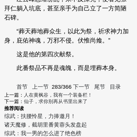
拜仁躺入坑底，甚至亲手为自己立了一方简陋
石碑。
“葬天葬地葬众生，以此为祭，祈求神力加
身，庇佑神魂，万邪不侵。伏惟尚飨。”
这是他的第四次献祭。
此番祭品不再是魂魄，而是埋葬本身。
首节
上一节
283/366
下一节
尾节
目录
上一篇：
人在黄枫谷，我有一个装备栏！
下一篇：
仙子，求你别再从书里出来了
推荐阅读
综武：扶腰怜星，力捧邀月！
诸天魔修，截胡里番黄蓉头发盘起
综武：我一男的怎么进了绝色榜