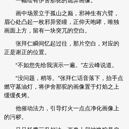
一幅绘有伊舍那驼的诡异画像。
画中场景立于孤山之巅，邪神生有六臂，
眉心处凸起一枚邪异竖瞳，正仰天咆哮，唯独
画面上方，留有一块突兀的空白。
张拜仁瞬间忆起过往，那片空白，对应的
正是谢正的位置。
“不如您先给我演示一遍。”左云峰说道。
“没问题，稍等。”张拜仁话音落下，抬手点
燃守墓油灯，将伊舍那驼的画像置于灯焰之上
缓缓炙烤。
他催动法力，引导灯火一点点净化画像上
的污秽。