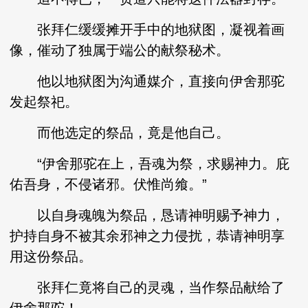
张拜仁缓缓摊开手中的地狱图，凝视着画
像，催动了独属于端公的献祭秘术。
他以地狱图为沟通媒介，直接向伊舍那驼
发起祭祀。
而他选定的祭品，竟是他自己。
“伊舍那驼在上，吾魂为祭，求赐神力。庇
佑吾身，不侵诸邪。伏惟尚飨。”
以自身魂魄为祭品，恳请神明赐予神力，
护持自身不被其余邪神之力侵扰，恭请神明享
用这份祭品。
张拜仁竟将自己的灵魂，当作祭品献给了