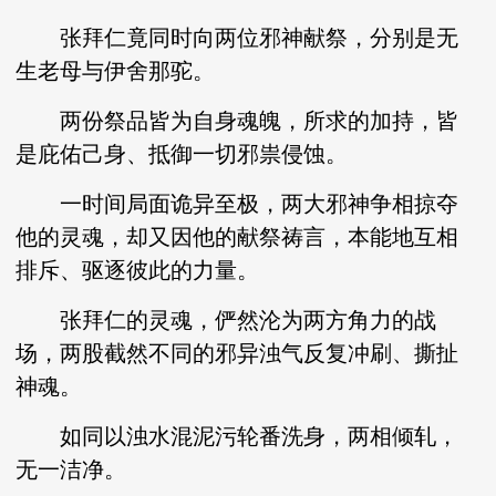
张拜仁竟同时向两位邪神献祭，分别是无
生老母与伊舍那驼。
两份祭品皆为自身魂魄，所求的加持，皆
是庇佑己身、抵御一切邪祟侵蚀。
一时间局面诡异至极，两大邪神争相掠夺
他的灵魂，却又因他的献祭祷言，本能地互相
排斥、驱逐彼此的力量。
张拜仁的灵魂，俨然沦为两方角力的战
场，两股截然不同的邪异浊气反复冲刷、撕扯
神魂。
如同以浊水混泥污轮番洗身，两相倾轧，
无一洁净。