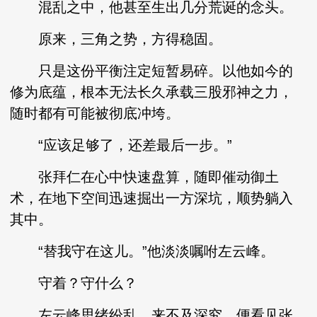
混乱之中，他甚至生出几分荒诞的念头。
原来，三角之势，方得稳固。
只是这份平衡注定短暂易碎。以他如今的
修为底蕴，根本无法长久承载三股邪神之力，
随时都有可能被彻底冲垮。
“应该足够了，还差最后一步。”
张拜仁在心中快速盘算，随即催动御土
术，在地下空间迅速掘出一方深坑，顺势躺入
其中。
“替我守在这儿。”他淡淡嘱咐左云峰。
守着？守什么？
左云峰思绪纷乱，来不及深究，便看见张