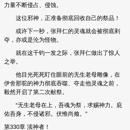
力量不断侵占、侵蚀。
这位邪神，正准备彻底回收自己的祭品！
或许下一秒，张拜仁的灵魂就会被彻底剥
夺，亦或是沦为怪物。
就在这千钧一发之际，张拜仁做出了惊人
之举。
他目光死死盯住眼前的无生老母雕像，在
伊舍那驼的神力彻底吞噬、夺走他灵魂之前，
毅然开启了第二次献祭。
“无生老母在上，吾魂为祭，求赐神力。庇
佑吾身，不侵诸邪。伏惟尚飨。”
第330章 渎神者！