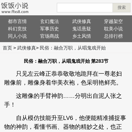
搜索
都市言情
玄幻魔法
武侠修真
穿越架空
科幻竞技
军事历史
鬼话悬疑
耽美小说
同人小说
官场商战
乡土风情
总排行榜
首页
>
武侠修真
>
民俗：融合万职，从唱鬼戏开始
民俗：融合万职，从唱鬼戏开始 第283节
只见左云峰正恭恭敬敬地跪拜在一尊老妇
雕像前，雕像身着华美衣袍，色采明艳鲜亮。
这雕像的手臂神韵……分明出自泥人张之
手！
自从模仿技能升至LV6，他便能精准捕捉事
物的神韵，看懂书画、器物的精妙之处，也正