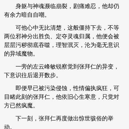
身躯与神魂濒临崩裂，剧痛难忍，他却仍
有余力暗自自嘲。
可他心中无比清楚，这般僵持下去，不等
两位邪神分出胜负、定夺灵魂归属，他便会被
层层污秽彻底吞噬，理智泯灭，沦为毫无意识
的异域魔物。
一旁的左云峰敏锐察觉到张拜仁的异变，
下意识往后退开数步。
即便早已被污染侵蚀，性情偏执疯狂，可
目睹此刻的张拜仁，他依旧心生寒意，只觉对
方已然疯魔。
下一刻，张拜仁再度做出惊世骇俗的举
动。