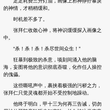
足足耗费三升灯油，画像上邪神狰狞暴戾
的神情，才稍稍缓和。
时机差不多了。
张拜仁收敛心神，将神识缓缓探入画像之
中。
“杀！杀！杀！杀尽世间众生！”
狂暴到极致的杀意，顷刻间涌入他的脑
海，妄图将他的意识彻底吞噬，化作任人操控
的傀儡。
这些嘶吼声中，裹挟着极强的污秽之力，
张拜仁只觉灵魂都开始不受控制地躁动。
他终于明白，甲十三为何再三告诫，切勿