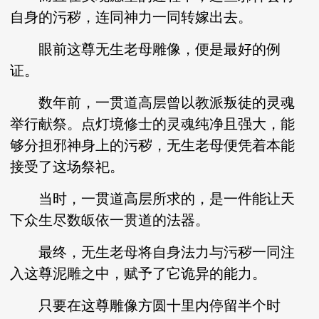
自身的污秽，连同神力一同转嫁出去。
眼前这尊无生老母雕像，便是最好的例
证。
数年前，一贯道高层曾以教派叛徒的灵魂
举行献祭。点灯境修士的灵魂纯净且强大，能
够分担邪神身上的污秽，无生老母便凭着本能
接受了这场祭祀。
当时，一贯道高层所求的，是一件能让天
下众生尽数皈依一贯道的法器。
最终，无生老母将自身法力与污秽一同注
入这尊泥雕之中，赋予了它诡异的能力。
只要在这尊雕像方圆十里内停留半个时