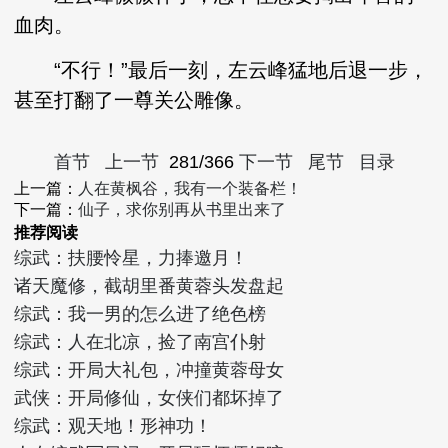
血肉。
“不行！”最后一刻，左云峰猛地后退一步，
甚至打翻了一尊关公雕像。
首节
上一节
281/366
下一节
尾节
目录
上一篇：
人在黄枫谷，我有一个装备栏！
下一篇：
仙子，求你别再从书里出来了
推荐阅读
综武：扶腰怜星，力捧邀月！
诸天魔修，截胡里番黄蓉头发盘起
综武：我一男的怎么进了绝色榜
综武：人在北凉，捡了南宫仆射
综武：开局大礼包，冲撞黄蓉母女
武侠：开局修仙，女侠们都坏掉了
综武：观天地！形神功！