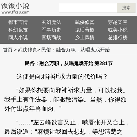
搜索
都市言情
玄幻魔法
武侠修真
穿越架空
科幻竞技
军事历史
鬼话悬疑
耽美小说
同人小说
官场商战
乡土风情
总排行榜
首页
>
武侠修真
>
民俗：融合万职，从唱鬼戏开始
民俗：融合万职，从唱鬼戏开始 第281节
这便是向邪神祈求力量的代价吗？
“如果你想要向邪神祈求力量，可以找我。
我手上有件法器，能驱散污染。当然，你得额
外付出点年兽血肉。”
“……”左云峰欲言又止，嘴唇张开又合上，
最后说道：“麻烦让我回去想想，等想清楚之