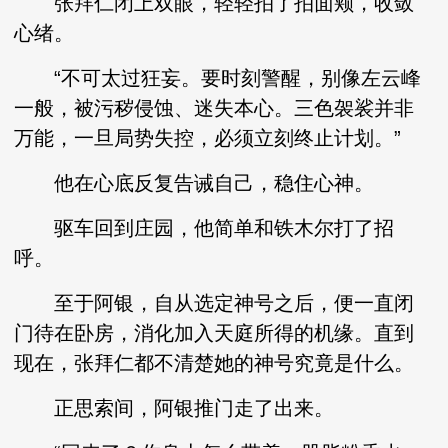
张拜仁闭上双眼，轻轻拍了拍面颊，收敛
心绪。
“不可太过狂妄。要时刻警醒，别像左云峰
一般，被污秽侵蚀、迷失本心。三色袈裟并非
万能，一旦局势失控，必须立刻终止计划。”
他在心底反复告诫自己，稳住心神。
驱车回到庄园，他简单和铁木尔打了招
呼。
至于阿银，自从选定神号之后，便一直闭
门待在卧房，消化加入天庭所得的机缘。直到
现在，张拜仁都不清楚她的神号究竟是什么。
正思索间，阿银推门走了出来。