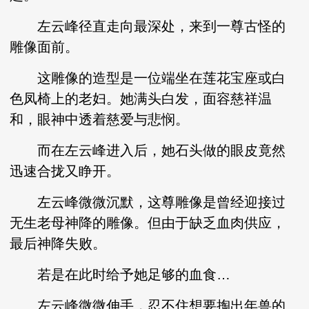
左云峰径直走向最深处，来到一尊古怪的
雕像面前。
这雕像的造型是一位端坐在莲花宝座或白
色凤椅上的老妇。她满头白发，面容慈祥温
和，眼神中透着慈爱与悲悯。
而在左云峰进入后，她石头做的眼皮竟然
迅速合拢又睁开。
左云峰微微沉默，这尊雕像是曾经迎接过
无生老母神降的雕像。但由于缺乏血肉供应，
最后神降失败。
若是在此时给予她足够的血食…
左云峰微微伸手，忍不住想要掏出年兽的