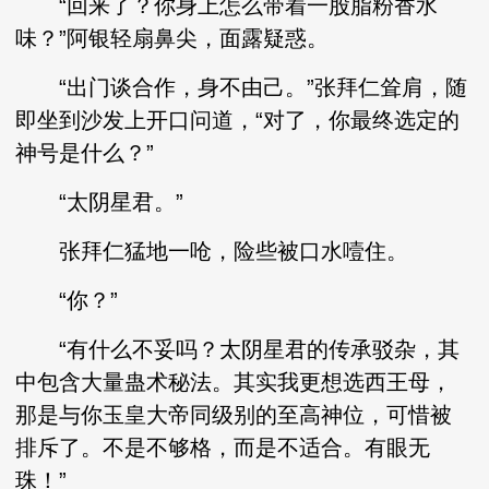
“回来了？你身上怎么带着一股脂粉香水
味？”阿银轻扇鼻尖，面露疑惑。
“出门谈合作，身不由己。”张拜仁耸肩，随
即坐到沙发上开口问道，“对了，你最终选定的
神号是什么？”
“太阴星君。”
张拜仁猛地一呛，险些被口水噎住。
“你？”
“有什么不妥吗？太阴星君的传承驳杂，其
中包含大量蛊术秘法。其实我更想选西王母，
那是与你玉皇大帝同级别的至高神位，可惜被
排斥了。不是不够格，而是不适合。有眼无
珠！”