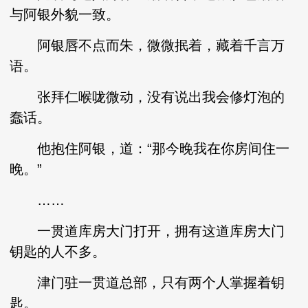
与阿银外貌一致。
阿银唇不点而朱，微微抿着，藏着千言万
语。
张拜仁喉咙微动，没有说出我会修灯泡的
蠢话。
他抱住阿银，道：“那今晚我在你房间住一
晚。”
……
一贯道库房大门打开，拥有这道库房大门
钥匙的人不多。
津门驻一贯道总部，只有两个人掌握着钥
匙。