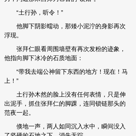
“土行孙，听令！”
他脚下阴影蠕动，那矮小泥泞的身影再次
浮现。
张拜仁眼看周围墙壁有再次发粉的迹象，
他指向脚下冰冷的石质地面：
“带我去端公神留下东西的地方！现在！马
上！”
土行孙木然的脸上没有任何表情，只是伸
出泥手，抓住张拜仁的脚踝，连同锁链那头的
范夜一起。
倏地一声，两人如同沉入水中，瞬间没入
了坚硬的石地之下，消失无踪。