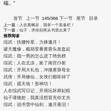
端。”
首节
上一节
145/366
下一节
尾节
目录
上一篇：
人在黄枫谷，我有一个装备栏！
下一篇：
仙子，求你别再从书里出来了
推荐阅读
综武：扶腰怜星，力捧邀月！
诸天魔修，截胡里番黄蓉头发盘起
综武：我一男的怎么进了绝色榜
综武：人在北凉，捡了南宫仆射
综武：开局大礼包，冲撞黄蓉母女
武侠：开局修仙，女侠们都坏掉了
综武：观天地！形神功！
人在综武写日记，开局玩坏师妃暄
仙子请饶恕，我真没想冒充你丈夫
综武：说书雪中仙剑，邀月垂泪！