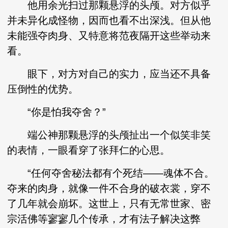
他用余光扫过那颗悬浮的头颅。对方似乎
并未异化成怪物，因而也看不出深浅。但从他
未能强夺肉身、又特意将范夜隔开这些举动来
看。
眼下，对方对自己的实力，应当还不具备
压倒性的优势。
“你是怕我夺舍？”
端公神那颗悬浮的头颅扯出一个似笑非笑
的表情，一眼看穿了张拜仁的心思。
“任何夺舍秘法都有个死结——魂体不合。
夺来的肉身，就像一件不合身的破衣裳，穿不
了几年就会崩坏。这世上，只有无常世家、密
宗活佛等寥寥几个传承，才有法子解决这弊