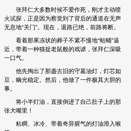
张拜仁大多数时候不爱作死，刚才主动喷
火试探，正是因为察觉到了背后的通道在无声
无息地“关门”。现在，退路已绝，前路将断。
看着那果冻状的葬子不紧不慢地“蛄蛹”逼
近，带着一种猫捉老鼠般的戏谑，张拜仁深吸
一口气。
他先掏出了那盏古旧的守墓油灯，灯芯如
豆，幽光稳定。然后，他做了一件极其大胆的
事。
将小半灯油，直接倒进了自己肚子上的那
张大嘴里！
粘稠、冰冷、带着奇异腥气的灯油滑入喉