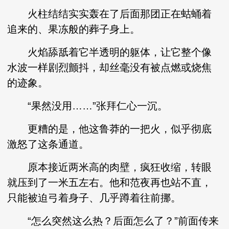
火柱结结实实轰在了后面那团正在蛄蛹着
追来的、果冻般的葬子身上。
火焰舔舐着它半透明的躯体，让它整个像
水波一样剧烈颤抖，却丝毫没有被点燃或烧焦
的迹象。
“果然没用……”张拜仁心一沉。
更糟的是，他这鲁莽的一把火，似乎彻底
激怒了这条通道。
原本接近两米高的肉壁，疯狂收缩，转眼
就压到了一米五左右。他和范夜再也站不直，
只能被迫弓着身子、几乎蹲着往前挪。
“怎么突然这么热？后面怎么了？”前面传来