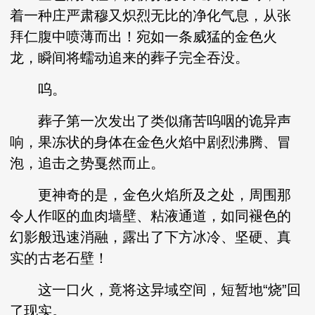
着一种庄严肃穆又炽烈无比的净化气息，从张
拜仁腹中喷薄而出！宛如一条威猛的金色火
龙，瞬间将蠕动追来的葬子完全吞没。
呜。
葬子第一次发出了类似痛苦呜咽的诡异声
响，果冻状的身体在金色火焰中剧烈沸腾、冒
泡，追击之势戛然而止。
更神奇的是，金色火焰所及之处，周围那
令人作呕的血肉墙壁、粘液通道，如同褪色的
幻影般迅速消融，露出了下方冰冷、坚硬、真
实的古老石壁！
这一口火，竟将这异域空间，短暂地“烧”回
了现实。