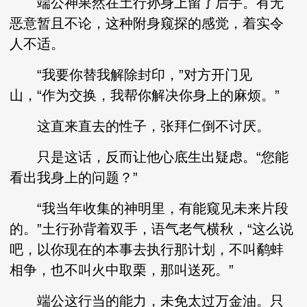
端公神果然在土行孙身上留了后手。有无
恶意暂且不论，这种附身窥探的感觉，着实令
人不适。
“我要你替我解除封印，”对方开门见
山，“作为交换，我帮你解决你身上的麻烦。”
这直来直去的性子，张拜仁倒不讨厌。
只是这话，反而让他心底生出疑虑。“您能
看出我身上的问题？”
“我当年收集的神明里，有能窥见未来片段
的。”土行孙背着双手，语气老气横秋，“这么说
吧，以你现在的本事去执行那计划，不叫鹬蚌
相争，也不叫火中取栗，那叫送死。”
端公这行当的能力，未免太过万金油。只