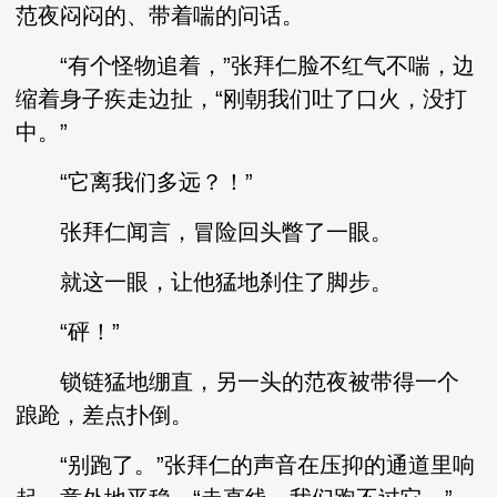
范夜闷闷的、带着喘的问话。
“有个怪物追着，”张拜仁脸不红气不喘，边
缩着身子疾走边扯，“刚朝我们吐了口火，没打
中。”
“它离我们多远？！”
张拜仁闻言，冒险回头瞥了一眼。
就这一眼，让他猛地刹住了脚步。
“砰！”
锁链猛地绷直，另一头的范夜被带得一个
踉跄，差点扑倒。
“别跑了。”张拜仁的声音在压抑的通道里响