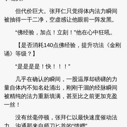
但代价巨大。张拜仁只觉得体内法力瞬间
被抽得一干二净，空虚感让他眼前一阵发黑。
“佛经验，加点！立刻！”他在心中狂吼。
【是否消耗140点佛经验，提升功法《金刚
诵》等级？】
“是是是是！快！！！”
几乎在确认的瞬间，一股温厚却磅礴的力
量自体内不知名处涌出，刚刚干涸的经脉瞬间
被精纯的法力重新填满，甚至比之前更加充盈
一丝！
没有丝毫停顿，张拜仁以最快速度催动法
力，沟通那来自师刀匕首的“馈赠”。