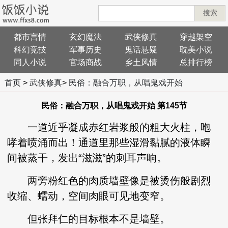
搜索
都市言情
玄幻魔法
武侠修真
穿越架空
科幻竞技
军事历史
鬼话悬疑
耽美小说
同人小说
官场商战
乡土风情
总排行榜
首页
>
武侠修真
>
民俗：融合万职，从唱鬼戏开始
民俗：融合万职，从唱鬼戏开始 第145节
一道近乎凝成赤红岩浆般的粗大火柱，咆
哮着喷涌而出！通道里那些湿滑黏腻的液体瞬
间被蒸干，发出“滋滋”的刺耳声响。
两旁粉红色的肉质墙壁像是被烫伤般剧烈
收缩、蠕动，空间肉眼可见地变窄。
但张拜仁的目标根本不是墙壁。