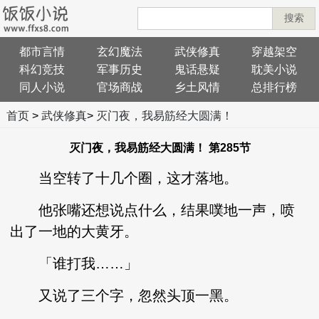
搜索
都市言情
玄幻魔法
武侠修真
穿越架空
科幻竞技
军事历史
鬼话悬疑
耽美小说
同人小说
官场商战
乡土风情
总排行榜
首页
>
武侠修真
>
灭门夜，我易筋经大圆满！
灭门夜，我易筋经大圆满！ 第285节
当空转了十几个圈，这才落地。
他张嘴还想说点什么，结果噗地一声，喷
出了一地的大黄牙。
「谁打我……」
又说了三个字，忽然头顶一黑。