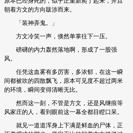
原本已经身死的，似乎正重新爬了起来，并且
朝着方文的方向跋涉而来。
「装神弄鬼。」
方文冷笑一声，倏然单掌往下一压。
磅礴的内力轰然落地啊，形成了一股强
风。
任凭这血雾有多厉害，多浓郁，在这一瞬
间都被吹的四散飘飞，原本可见度不超过两米
的环境，瞬间变得清晰无比。
然而这一刻，不管是方文，还是风继痕等
风家庄的人，看到眼前这一幕全都目瞪口呆。
就见一道道浑身上下满是鲜血的尸体，正