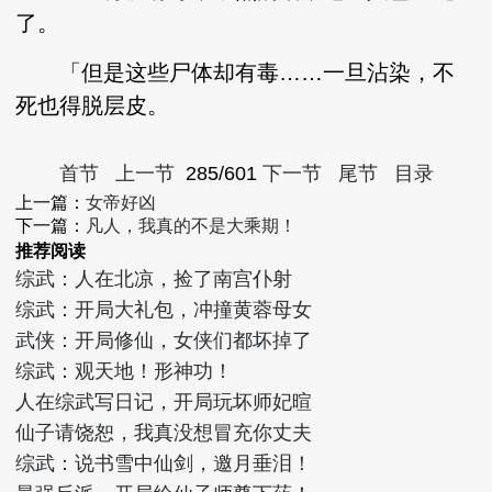
了。
「但是这些尸体却有毒……一旦沾染，不
死也得脱层皮。
首节
上一节
285/601
下一节
尾节
目录
上一篇：
女帝好凶
下一篇：
凡人，我真的不是大乘期！
推荐阅读
综武：人在北凉，捡了南宫仆射
综武：开局大礼包，冲撞黄蓉母女
武侠：开局修仙，女侠们都坏掉了
综武：观天地！形神功！
人在综武写日记，开局玩坏师妃暄
仙子请饶恕，我真没想冒充你丈夫
综武：说书雪中仙剑，邀月垂泪！