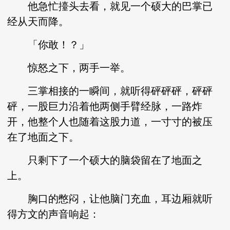
他急忙擡头去看，就见一个硕大的巴掌已
经从天而降。
「你敢！？」
惊怒之下，两手一举。
三掌相接的一瞬间，就听得砰砰砰，砰砰
砰，一股巨力沿着他两侧手臂经脉，一路炸
开，他整个人也随着这股力道，一寸寸的被压
在了地面之下。
只剩下了一个硕大的脑袋留在了地面之
上。
胸口的憋闷，让他脑门充血，耳边厢就听
得方文的声音响起：