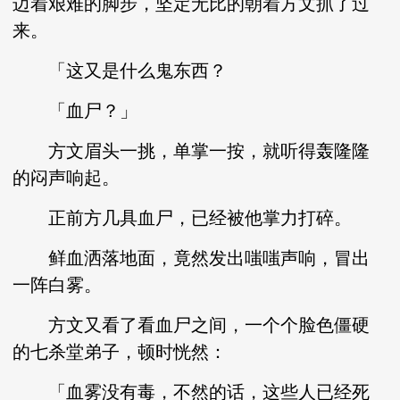
迈着艰难的脚步，坚定无比的朝着方文抓了过
来。
「这又是什么鬼东西？
「血尸？」
方文眉头一挑，单掌一按，就听得轰隆隆
的闷声响起。
正前方几具血尸，已经被他掌力打碎。
鲜血洒落地面，竟然发出嗤嗤声响，冒出
一阵白雾。
方文又看了看血尸之间，一个个脸色僵硬
的七杀堂弟子，顿时恍然：
「血雾没有毒，不然的话，这些人已经死