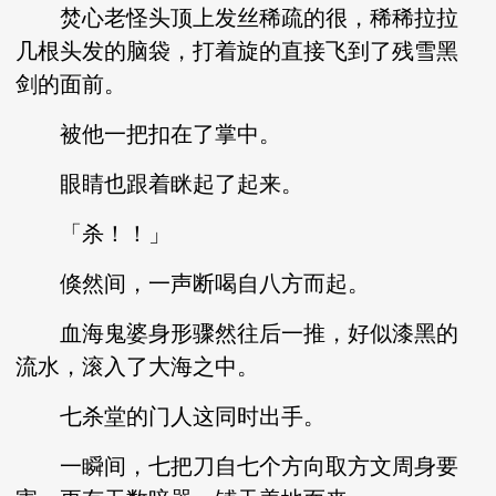
焚心老怪头顶上发丝稀疏的很，稀稀拉拉
几根头发的脑袋，打着旋的直接飞到了残雪黑
剑的面前。
被他一把扣在了掌中。
眼睛也跟着眯起了起来。
「杀！！」
倏然间，一声断喝自八方而起。
血海鬼婆身形骤然往后一推，好似漆黑的
流水，滚入了大海之中。
七杀堂的门人这同时出手。
一瞬间，七把刀自七个方向取方文周身要