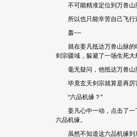
不可能精准定位到万兽山
所以也只能辛苦自己飞行
轰~~
就在姜凡抵达万兽山脉的时
剑宗疆域，躲避了一场生死大
毫无疑问，他抵达万兽山脉
毕竟玄天剑宗就算是再厉害
“六品机缘？”
姜凡心中一动，点击了一下
六品机缘。
虽然不知道这六品机缘到底