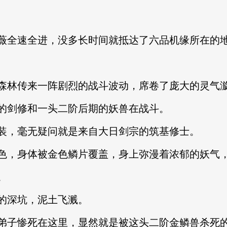
全速全进，没多长时间就抵达了六品机缘所在的
林传来一阵剧烈的战斗波动，席卷了庞大的灵气
剑修和一头二阶后期的妖兽在战斗。
，毫无疑问就是来自大日剑宗的筑基修士。
，身体被金色鳞片覆盖，身上弥漫着浓郁的妖气，
。
深坑，泥土飞溅。
子惨死在这里，显然就是被这头二阶金鳞兽杀死