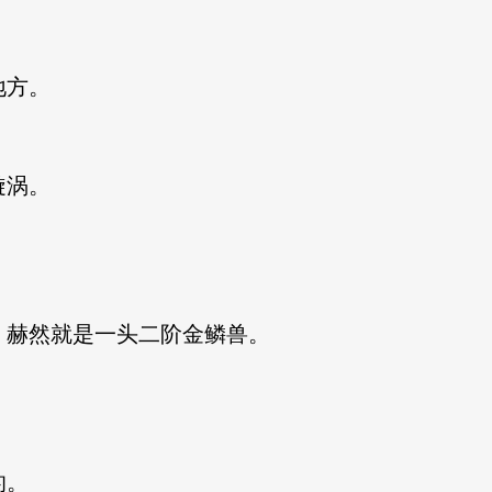
地方。
漩涡。
赫然就是一头二阶金鳞兽。
的。