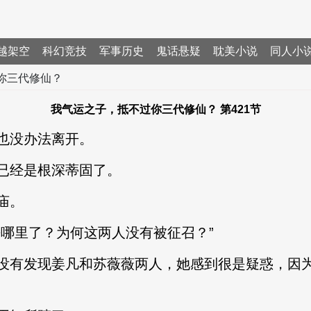
越架空
科幻竞技
军事历史
鬼话悬疑
耽美小说
同人小
你三代修仙？
我气运之子，抵不过你三代修仙？ 第421节
也没办法离开。
经是根深蒂固了。
庙。
哪里了？为何这两人没有被征召？”
有发现姜凡和苏薇薇两人，她感到很是疑惑，因为