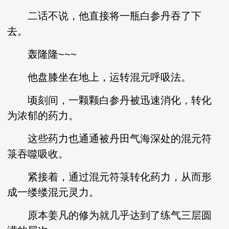
二话不说，他直接将一瓶白参丹吞了下
去。
轰隆隆~~~
他盘膝坐在地上，运转混元呼吸法。
顷刻间，一颗颗白参丹被迅速消化，转化
为浓郁的药力。
这些药力也通通被丹田气海深处的混元符
箓吞噬吸收。
紧接着，通过混元符箓转化药力，从而形
成一缕缕混元灵力。
原本姜凡的修为就几乎达到了练气三层圆