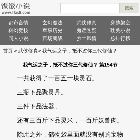
搜索
都市言情
玄幻魔法
武侠修真
穿越架空
科幻竞技
军事历史
鬼话悬疑
耽美小说
同人小说
官场商战
乡土风情
总排行榜
首页
>
武侠修真
>
我气运之子，抵不过你三代修仙？
我气运之子，抵不过你三代修仙？ 第154节
一共获得了一百五十块灵石。
三瓶下品聚灵丹。
三件下品法器。
还有三百斤下品灵米，一百斤妖兽肉。
除此之外，储物袋里面就没有别的宝物