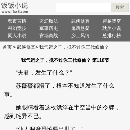
搜索
都市言情
玄幻魔法
武侠修真
穿越架空
科幻竞技
军事历史
鬼话悬疑
耽美小说
同人小说
官场商战
乡土风情
总排行榜
首页
>
武侠修真
>
我气运之子，抵不过你三代修仙？
我气运之子，抵不过你三代修仙？ 第118节
“夫君，发生了什么？”
苏薇薇都懵了，根本不知道发生了什么
事。
她眼睛看着这枚漂浮在半空当中的令牌，
感到诧异不已。
“仙人洞府恐怕要出世了。”