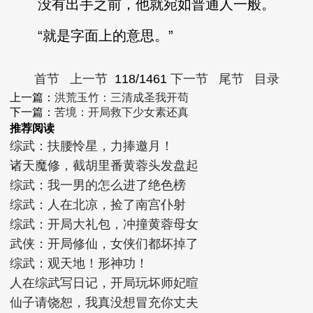
没有出手之前，他就宛如普通人一般。
“就是字面上的意思。”
首节
上一节
118/1461
下一节
尾节
目录
上一篇：
洪荒玉竹：三清成圣我开苟
下一篇：
苦境：开局救下少女素还真
推荐阅读
综武：扶腰怜星，力捧邀月！
诸天魔修，截胡里番黄蓉头发盘起
综武：我一男的怎么进了绝色榜
综武：人在北凉，捡了南宫仆射
综武：开局大礼包，冲撞黄蓉母女
武侠：开局修仙，女侠们都坏掉了
综武：观天地！形神功！
人在综武写日记，开局玩坏师妃暄
仙子请饶恕，我真没想冒充你丈夫