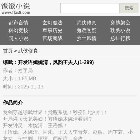
搜索
都市言情
玄幻魔法
武侠修真
穿越架空
科幻竞技
军事历史
鬼话悬疑
耽美小说
同人小说
官场商战
乡土风情
总排行榜
首页
>
武侠修真
综武：开发语嫣婉清，风韵王夫人(1-299)
作者：拾字局
大小：1.85 MB
时间：2025-11-13
作品简介
龙剑穿越综武世界！觉醒系统！秒变陆地神仙！
开局灌顶天龙美妇！被语嫣木婉清看到？
开发钟灵、木婉清、王语嫣！
王语嫣、木婉清、阿朱、王夫人李青萝、赵敏、周芷若、小
龙女、宁中则、绾绾、师妃暄，全收……