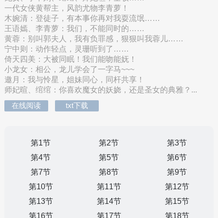
一代女侠黄帮主，风韵尤物李青萝！
木婉清：登徒子，有本事你再对我耍流氓……
王语嫣、李青萝：我们，不能同时的……
黄蓉：别叫郭夫人，我有负罪感，狠狠叫我蓉儿……
宁中则：动作轻点，灵珊听到了……
倚天四美：大被同眠！我们能吻能妩！
小龙女：相公，龙儿学会了一字马~~~
邀月：我与怜星，姐妹同心，同杆共享！
师妃暄、绾绾：你喜欢魔女的妖娆，还是圣女的典雅？...
在线阅读
txt下载
第1节
第2节
第3节
第4节
第5节
第6节
第7节
第8节
第9节
第10节
第11节
第12节
第13节
第14节
第15节
第16节
第17节
第18节