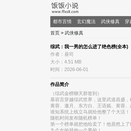
都市言情
玄幻魔法
武侠修真
穿
首页
>
武侠修真
综武：我一男的怎么进了绝色榜(全本)
作者：昼司
大小：4.51 MB
时间：2026-06-01
作品简介
（综武金榜聊天群签到）
慕容言穿越综武世界，这里武道昌盛，
黄蓉、邀月、东方白、王语嫣、黄蓉、
谁知系统上线立马就给他整了个大活！
随机时间发布随机榜单！
第一个榜单就把他给卖了！他居然上了
九个女的就他一个男的！