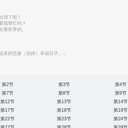
给埋了吧！
要我帮忙吗？
去看世界的。
。
杀的悲惨（划掉）幸福日子。...
第2节
第3节
第4节
第7节
第8节
第9节
第12节
第13节
第14节
第17节
第18节
第19节
第22节
第23节
第24节
第27节
第28节
第29节