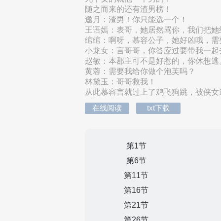
随之而来的还有渣男榜！
邀月：渣男！你只能选一个！
王语嫣：表哥，她居然骂你，我们把她
绾绾：啊呀，慕容公子，她好凶哦，需
小龙女：言哥哥，你答应过要带我一起
赵敏：本郡主可不是好惹的，你休想逃
黄蓉：需要我给你做个泡芙吗？
林黛玉：哥哥救我！
从此慕容言就过上了鸡飞狗跳，被侠女追
在线阅读
txt下载
第1节
第6节
第11节
第16节
第21节
第26节