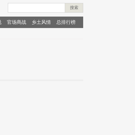
搜索
说
官场商战
乡土风情
总排行榜