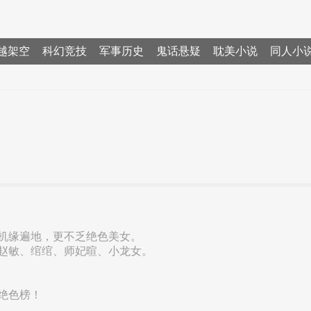
越架空
科幻竞技
军事历史
鬼话悬疑
耽美小说
同人小
机缘遍地，更不乏绝色美女。
赵敏、绾绾、师妃暄、小龙女。
绝色榜！